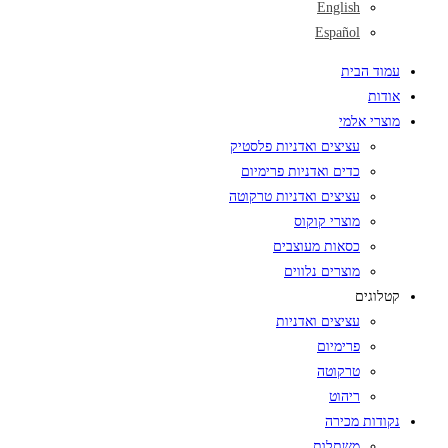
English
Español
עמוד הבית
אודות
מוצרי אלמי
עציצים ואדניות פלסטיק
כדים ואדניות פרימיום
עציצים ואדניות טרקוטה
מוצרי קוקוס
כסאות מעוצבים
מוצרים נלווים
קטלוגים
עציצים ואדניות
פרימיום
טרקוטה
ריהוט
נקודות מכירה
משתלות