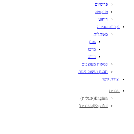
פרימיום
טרקוטה
ריהוט
נקודות מכירה
משתלות
צפון
מרכז
דרום
כסאות מעוצבים
תכנון ועיצוב גינות
יצירת קשר
עברית
English
(
אנגלית
)
Español
(
ספרדית
)