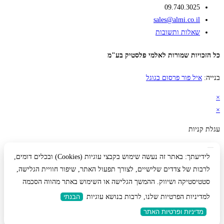
09.740.3025
sales@almi.co.il
שאלות ותשובות
כל הזכויות שמורות לאלמי פלסטיק בע"מ
בנייה:
איל פור פרסום בגוגל
×
×
עגלת קניות
לידיעתך: באתר זה נעשה שימוש בקבצי עוגיות (Cookies) ובכלים דומים,
לרבות של צדדים שלישיים, לצורך תפעול האתר, שיפור חוויית הגלישה,
סטטיסטיקה ושיווק. ההמשך הגלישה או השימוש באתר מהווה הסכמה
למדיניות הפרטיות שלנו, לרבות בנושא עוגיות
הבנתי
מדיניות ופרטיות האתר