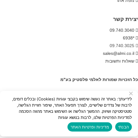
מפת אתר
יצירת קשר
09.740.3040
*6938
09.740.3025
sales@almi.co.il
שאלות ותשובות
כל הזכויות שמורות לאלמי פלסטיק בע"מ
בנייה:
איל פור פרסום בגוגל
לידיעתך: באתר זה נעשה שימוש בקבצי עוגיות (Cookies) ובכלים דומים,
לרבות של צדדים שלישיים, לצורך תפעול האתר, שיפור חוויית הגלישה,
סטטיסטיקה ושיווק. ההמשך הגלישה או השימוש באתר מהווה הסכמה
×
למדיניות הפרטיות שלנו, לרבות בנושא עוגיות
×
הבנתי
מדיניות ופרטיות האתר
עגלת קניות