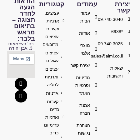
הוראות
יצירת
עמודים
קטגוריות
הגעה
קשר
לחדר
עמוד
עציצים,
תצוגה –
09.740.3040
הבית
אדניות
בתיאום
וקערות
מראש
*6938
אודות
עציצים
בלבד:
09.740.3025
רח' העצמאות
מרובעים
מוצרי
3, אבן יהודה
עציצים
אלמי
sales@almi.co.il
עגולים
יצירת קשר
שאלות
עציצים
ותשובות
ואדניות
מדיניות
לתליה
ופרטיות
האתר
אדניות
קערות
אמנת
כדים
חברה
ואדניות
פרימיום
הצהרת
כדים
נגישות