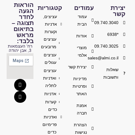
הוראות
יצירת
עמודים
קטגוריות
הגעה
קשר
לחדר
עמוד
עציצים,
תצוגה –
09.740.3040
הבית
אדניות
בתיאום
וקערות
מראש
*6938
אודות
עציצים
בלבד:
09.740.3025
רח' העצמאות
מרובעים
מוצרי
3, אבן יהודה
עציצים
אלמי
sales@almi.co.il
עגולים
יצירת קשר
שאלות
עציצים
ותשובות
ואדניות
מדיניות
לתליה
ופרטיות
האתר
אדניות
קערות
אמנת
כדים
חברה
ואדניות
פרימיום
הצהרת
כדים
נגישות