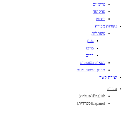
פרימיום
טרקוטה
ריהוט
נקודות מכירה
משתלות
צפון
מרכז
דרום
כסאות מעוצבים
תכנון ועיצוב גינות
יצירת קשר
עברית
English
(
אנגלית
)
Español
(
ספרדית
)