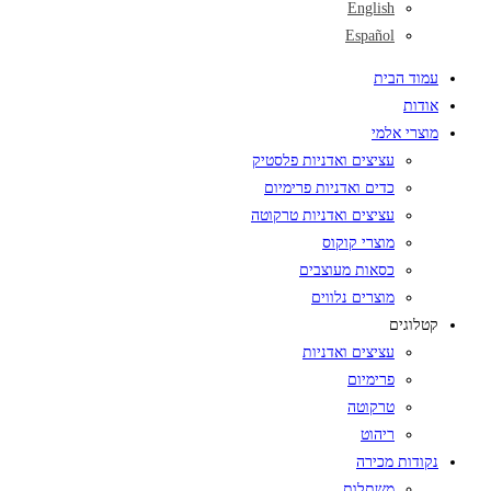
English
Español
עמוד הבית
אודות
מוצרי אלמי
עציצים ואדניות פלסטיק
כדים ואדניות פרימיום
עציצים ואדניות טרקוטה
מוצרי קוקוס
כסאות מעוצבים
מוצרים נלווים
קטלוגים
עציצים ואדניות
פרימיום
טרקוטה
ריהוט
נקודות מכירה
משתלות