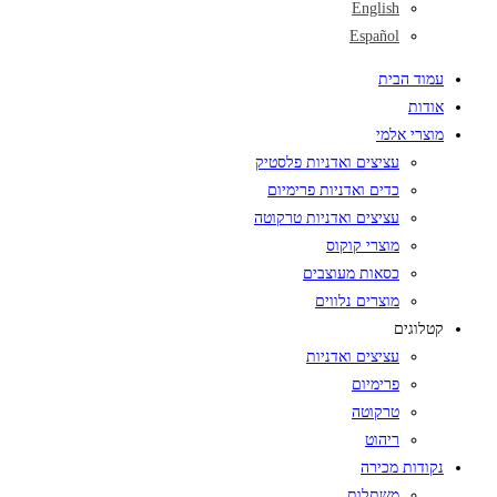
English
Español
עמוד הבית
אודות
מוצרי אלמי
עציצים ואדניות פלסטיק
כדים ואדניות פרימיום
עציצים ואדניות טרקוטה
מוצרי קוקוס
כסאות מעוצבים
מוצרים נלווים
קטלוגים
עציצים ואדניות
פרימיום
טרקוטה
ריהוט
נקודות מכירה
משתלות