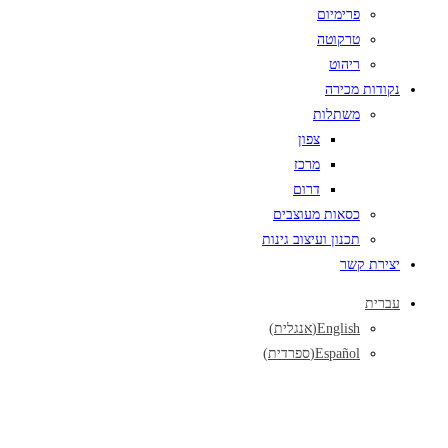
פרימיום
טרקוטה
ריהוט
נקודות מכירה
משתלות
צפון
מרכז
דרום
כסאות מעוצבים
תכנון ועיצוב גינות
יצירת קשר
עברית
English
(
אנגלית
)
Español
(
ספרדית
)