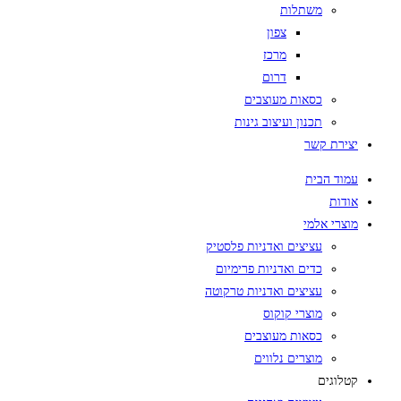
משתלות
צפון
מרכז
דרום
כסאות מעוצבים
תכנון ועיצוב גינות
יצירת קשר
עמוד הבית
אודות
מוצרי אלמי
עציצים ואדניות פלסטיק
כדים ואדניות פרימיום
עציצים ואדניות טרקוטה
מוצרי קוקוס
כסאות מעוצבים
מוצרים נלווים
קטלוגים