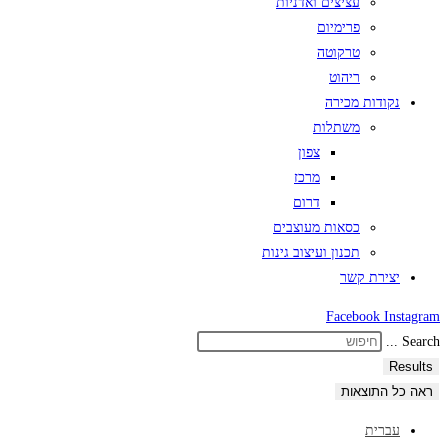
עציצים ואדניות
פרימיום
טרקוטה
ריהוט
נקודות מכירה
משתלות
צפון
מרכז
דרום
כסאות מעוצבים
תכנון ועיצוב גינות
יצירת קשר
Facebook
Instagram
Search ...
Results
ראה כל התוצאות
עברית