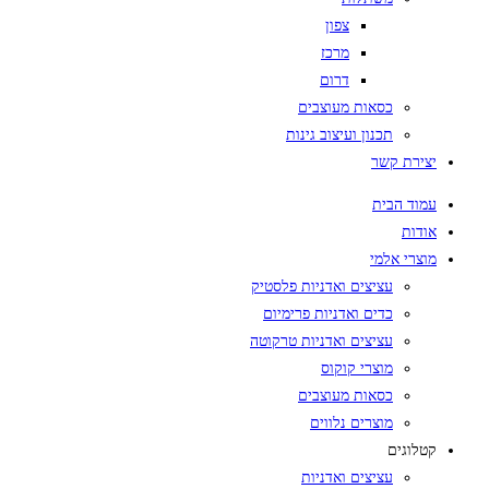
צפון
מרכז
דרום
כסאות מעוצבים
תכנון ועיצוב גינות
יצירת קשר
עמוד הבית
אודות
מוצרי אלמי
עציצים ואדניות פלסטיק
כדים ואדניות פרימיום
עציצים ואדניות טרקוטה
מוצרי קוקוס
כסאות מעוצבים
מוצרים נלווים
קטלוגים
עציצים ואדניות