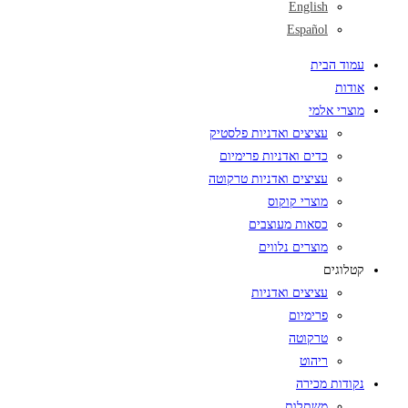
English
Español
עמוד הבית
אודות
מוצרי אלמי
עציצים ואדניות פלסטיק
כדים ואדניות פרימיום
עציצים ואדניות טרקוטה
מוצרי קוקוס
כסאות מעוצבים
מוצרים נלווים
קטלוגים
עציצים ואדניות
פרימיום
טרקוטה
ריהוט
נקודות מכירה
משתלות