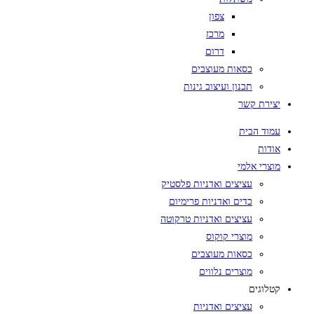
צפון
מרכז
דרום
כסאות מעוצבים
תכנון ועיצוב גינות
יצירת קשר
עמוד הבית
אודות
מוצרי אלמי
עציצים ואדניות פלסטיק
כדים ואדניות פרימיום
עציצים ואדניות טרקוטה
מוצרי קוקוס
כסאות מעוצבים
מוצרים נלווים
קטלוגים
עציצים ואדניות