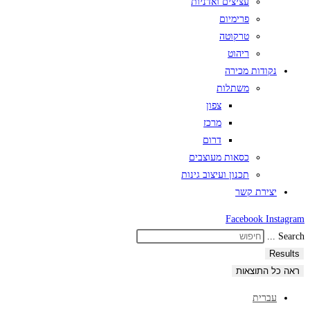
עציצים ואדניות
פרימיום
טרקוטה
ריהוט
נקודות מכירה
משתלות
צפון
מרכז
דרום
כסאות מעוצבים
תכנון ועיצוב גינות
יצירת קשר
Facebook
Instagram
Search ...
Results
ראה כל התוצאות
עברית