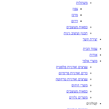
משתלות
צפון
מרכז
דרום
כסאות מעוצבים
תכנון ועיצוב גינות
יצירת קשר
עמוד הבית
אודות
מוצרי אלמי
עציצים ואדניות פלסטיק
כדים ואדניות פרימיום
עציצים ואדניות טרקוטה
מוצרי קוקוס
כסאות מעוצבים
מוצרים נלווים
קטלוגים