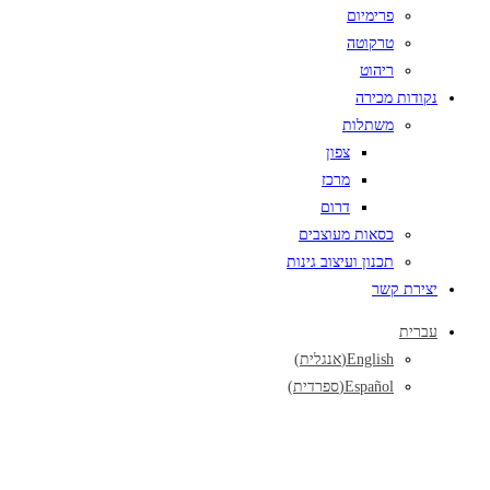
פרימיום
טרקוטה
ריהוט
נקודות מכירה
משתלות
צפון
מרכז
דרום
כסאות מעוצבים
תכנון ועיצוב גינות
יצירת קשר
עברית
English
(
אנגלית
)
Español
(
ספרדית
)