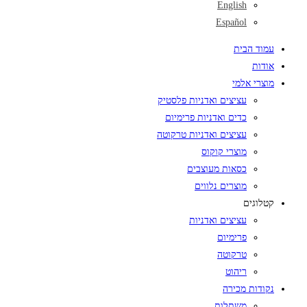
English
Español
עמוד הבית
אודות
מוצרי אלמי
עציצים ואדניות פלסטיק
כדים ואדניות פרימיום
עציצים ואדניות טרקוטה
מוצרי קוקוס
כסאות מעוצבים
מוצרים נלווים
קטלוגים
עציצים ואדניות
פרימיום
טרקוטה
ריהוט
נקודות מכירה
משתלות