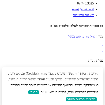
09.740.3025
sales@almi.co.il
שאלות ותשובות
כל הזכויות שמורות לאלמי פלסטיק בע"מ
בנייה:
איל פור פרסום בגוגל
×
×
עגלת קניות
לידיעתך: באתר זה נעשה שימוש בקבצי עוגיות (Cookies) ובכלים דומים,
לרבות של צדדים שלישיים, לצורך תפעול האתר, שיפור חוויית הגלישה,
סטטיסטיקה ושיווק. ההמשך הגלישה או השימוש באתר מהווה הסכמה
למדיניות הפרטיות שלנו, לרבות בנושא עוגיות
הבנתי
מדיניות ופרטיות האתר