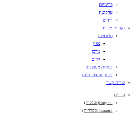
פרימיום
טרקוטה
ריהוט
נקודות מכירה
משתלות
צפון
מרכז
דרום
כסאות מעוצבים
תכנון ועיצוב גינות
יצירת קשר
עברית
English
(
אנגלית
)
Español
(
ספרדית
)