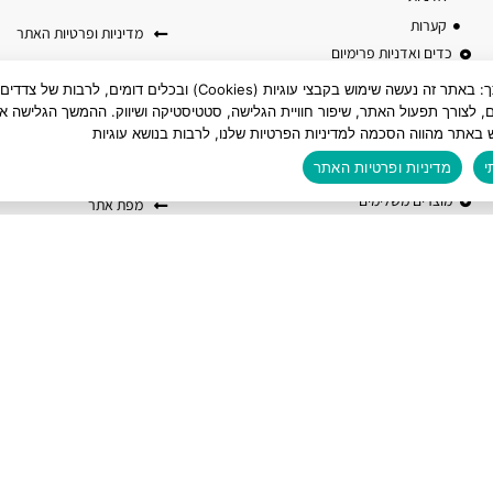
קערות
מדיניות ופרטיות האתר
כדים ואדניות פרימיום
אמנת חברה
כדים מרובעים
לידיעתך: באתר זה נעשה שימוש בקבצי עוגיות (Cookies) ובכלים דומים, לרבות של צדדים
כדים עגולים
ם, לצורך תפעול האתר, שיפור חוויית הגלישה, סטטיסטיקה ושיווק. ההמשך הגלישה או
הצהרת נגישות
 באתר מהווה הסכמה למדיניות הפרטיות שלנו, לרבות בנושא עוגיות
אדניות מלבניות
בלוג
כסאות מעוצבים
י
מדיניות ופרטיות האתר
מוצרים משלימים
מפת אתר
שולחנות והדומים
עציצים ואדניות טרקוטה
מוצרי קוקוס