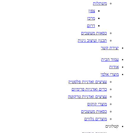
משתלות
צפון
מרכז
דרום
כסאות מעוצבים
תכנון ועיצוב גינות
יצירת קשר
עמוד הבית
אודות
מוצרי אלמי
עציצים ואדניות פלסטיק
כדים ואדניות פרימיום
עציצים ואדניות טרקוטה
מוצרי קוקוס
כסאות מעוצבים
מוצרים נלווים
קטלוגים