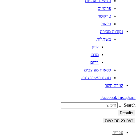
עציצים ואדניות
פרימיום
טרקוטה
ריהוט
נקודות מכירה
משתלות
צפון
מרכז
דרום
כסאות מעוצבים
תכנון ועיצוב גינות
יצירת קשר
Facebook
Instagram
Search ...
Results
ראה כל התוצאות
עברית