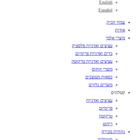
English
Español
עמוד הבית
אודות
מוצרי אלמי
עציצים ואדניות פלסטיק
כדים ואדניות פרימיום
עציצים ואדניות טרקוטה
מוצרי קוקוס
כסאות מעוצבים
מוצרים נלווים
קטלוגים
עציצים ואדניות
פרימיום
טרקוטה
ריהוט
נקודות מכירה
משתלות