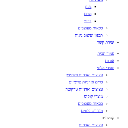
צפון
מרכז
דרום
כסאות מעוצבים
תכנון ועיצוב גינות
יצירת קשר
עמוד הבית
אודות
מוצרי אלמי
עציצים ואדניות פלסטיק
כדים ואדניות פרימיום
עציצים ואדניות טרקוטה
מוצרי קוקוס
כסאות מעוצבים
מוצרים נלווים
קטלוגים
עציצים ואדניות