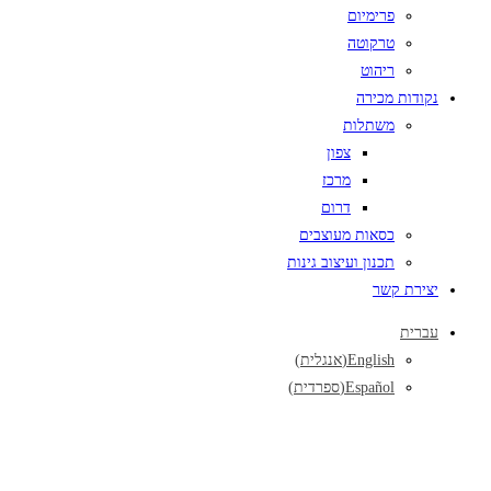
פרימיום
טרקוטה
ריהוט
נקודות מכירה
משתלות
צפון
מרכז
דרום
כסאות מעוצבים
תכנון ועיצוב גינות
יצירת קשר
עברית
English
(
אנגלית
)
Español
(
ספרדית
)