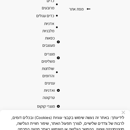
כדים
מרובעים
מפת אתר
כדים עגולים
אדניות
מלבניות
כסאות
מעוצבים
מוצרים
משלימים
שולחנות
והדומים
עציצים
ואדניות
טרקוטה
מוצרי קוקוס
לידיעתך: באתר זה נעשה שימוש בקבצי עוגיות (Cookies) ובכלים דומים,
לרבות של צדדים שלישיים, לצורך תפעול האתר, שיפור חוויית הגלישה,
סטטיסטיקה ושיווק. ההמשך הגלישה או השימוש באתר מהווה הסכמה