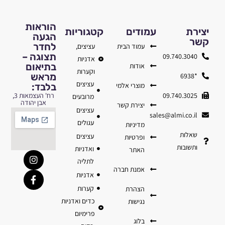
הוראות
יצירת
עמודים
קטגוריות
הגעה
קשר
לחדר
עמוד הבית
עציצים,
תצוגה –
09.740.3040
אדניות
בתיאום
אודות
וקערות
מראש
*6938
עציצים
מוצרי אלמי
בלבד:
09.740.3025
רח' העצמאות 3,
מרובעים
אבן יהודה
יצירת קשר
עציצים
sales@almi.co.il
עגולים
מדיניות
שאלות
עציצים
ופרטיות
ותשובות
ואדניות
האתר
לתליה
אמנת חברה
אדניות
קערות
הצהרת
כדים ואדניות
נגישות
פרימיום
בלוג