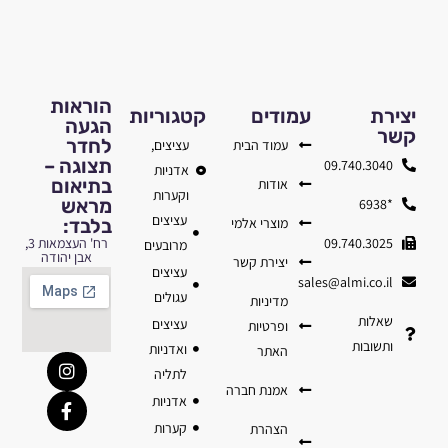
הוראות
יצירת
עמודים
קטגוריות
הגעה
קשר
לחדר
עמוד הבית
עציצים,
תצוגה –
09.740.3040
אדניות
בתיאום
אודות
וקערות
מראש
*6938
עציצים
מוצרי אלמי
בלבד:
09.740.3025
רח' העצמאות 3,
מרובעים
אבן יהודה
יצירת קשר
עציצים
sales@almi.co.il
עגולים
מדיניות
שאלות
עציצים
ופרטיות
ותשובות
ואדניות
האתר
לתליה
אמנת חברה
אדניות
קערות
הצהרת