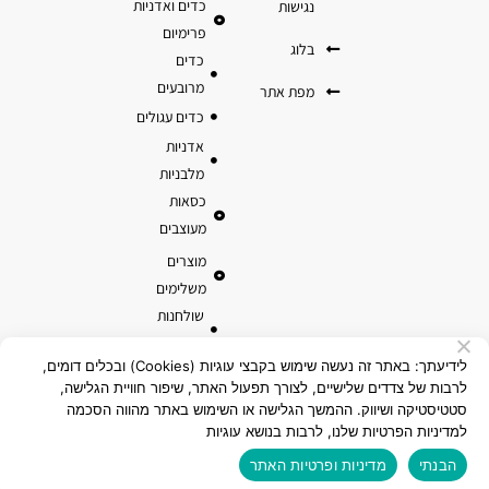
כדים ואדניות
נגישות
פרימיום
בלוג
כדים
מרובעים
מפת אתר
כדים עגולים
אדניות
מלבניות
כסאות
מעוצבים
מוצרים
משלימים
שולחנות
והדומים
לידיעתך: באתר זה נעשה שימוש בקבצי עוגיות (Cookies) ובכלים דומים,
עציצים
לרבות של צדדים שלישיים, לצורך תפעול האתר, שיפור חוויית הגלישה,
ואדניות
סטטיסטיקה ושיווק. ההמשך הגלישה או השימוש באתר מהווה הסכמה
טרקוטה
למדיניות הפרטיות שלנו, לרבות בנושא עוגיות
מוצרי קוקוס
הבנתי
מדיניות ופרטיות האתר