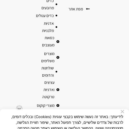
כדים
מרובעים
מפת אתר
כדים עגולים
אדניות
מלבניות
כסאות
מעוצבים
מוצרים
משלימים
שולחנות
והדומים
עציצים
ואדניות
טרקוטה
מוצרי קוקוס
לידיעתך: באתר זה נעשה שימוש בקבצי עוגיות (Cookies) ובכלים דומים,
לרבות של צדדים שלישיים, לצורך תפעול האתר, שיפור חוויית הגלישה,
סטטיסטיקה ושיווק. ההמשך הגלישה או השימוש באתר מהווה הסכמה