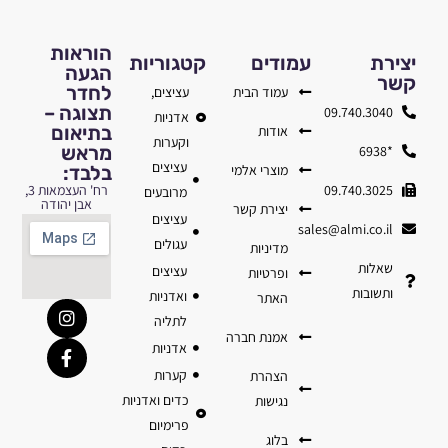
הוראות
יצירת
עמודים
קטגוריות
הגעה
קשר
לחדר
עמוד הבית
עציצים,
תצוגה –
09.740.3040
אדניות
בתיאום
אודות
וקערות
מראש
*6938
עציצים
מוצרי אלמי
בלבד:
09.740.3025
רח' העצמאות 3,
מרובעים
אבן יהודה
יצירת קשר
עציצים
sales@almi.co.il
עגולים
מדיניות
שאלות
עציצים
ופרטיות
ותשובות
ואדניות
האתר
לתליה
אמנת חברה
אדניות
קערות
הצהרת
כדים ואדניות
נגישות
פרימיום
בלוג