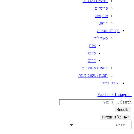
עציצים ואדניות
פרימיום
טרקוטה
ריהוט
נקודות מכירה
משתלות
צפון
מרכז
דרום
כסאות מעוצבים
תכנון ועיצוב גינות
יצירת קשר
Facebook
Instagram
Search ...
Results
ראה כל התוצאות
עברית