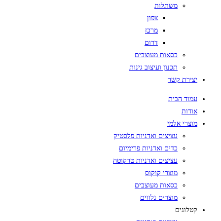
משתלות
צפון
מרכז
דרום
כסאות מעוצבים
תכנון ועיצוב גינות
יצירת קשר
עמוד הבית
אודות
מוצרי אלמי
עציצים ואדניות פלסטיק
כדים ואדניות פרימיום
עציצים ואדניות טרקוטה
מוצרי קוקוס
כסאות מעוצבים
מוצרים נלווים
קטלוגים