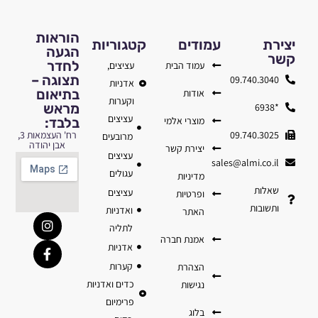
הוראות
יצירת
עמודים
קטגוריות
הגעה
קשר
לחדר
עמוד הבית
עציצים,
תצוגה –
09.740.3040
אדניות
בתיאום
אודות
וקערות
מראש
*6938
עציצים
מוצרי אלמי
בלבד:
09.740.3025
רח' העצמאות 3,
מרובעים
אבן יהודה
יצירת קשר
עציצים
sales@almi.co.il
עגולים
מדיניות
שאלות
עציצים
ופרטיות
ותשובות
ואדניות
האתר
לתליה
אמנת חברה
אדניות
קערות
הצהרת
כדים ואדניות
נגישות
פרימיום
בלוג