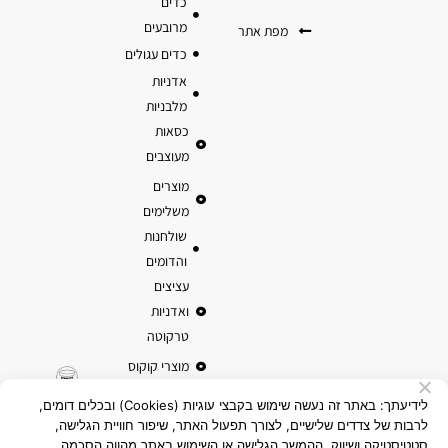
כדים
מרובעים
מפת אתר
כדים עגולים
אדניות
מלבניות
כסאות
מעוצבים
מוצרים
משלימים
שולחנות
והדומים
עציצים
ואדניות
טרקוטה
מוצרי קוקוס
לידיעתך: באתר זה נעשה שימוש בקבצי עוגיות (Cookies) ובכלים דומים,
לרבות של צדדים שלישיים, לצורך תפעול האתר, שיפור חוויית הגלישה,
סטטיסטיקה ושיווק. ההמשך הגלישה או השימוש באתר מהווה הסכמה