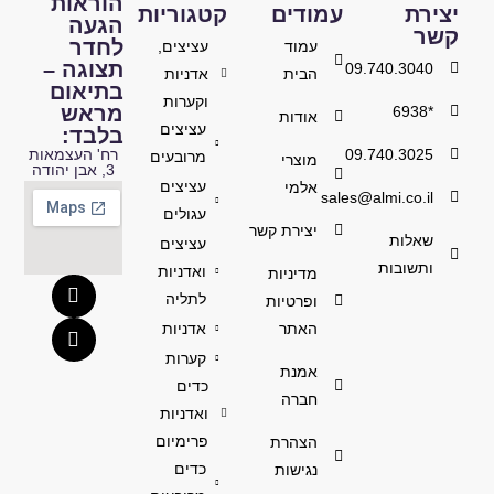
הוראות
יצירת
עמודים
קטגוריות
הגעה
קשר
לחדר
עמוד
עציצים,
תצוגה –
09.740.3040
הבית
אדניות
בתיאום
וקערות
מראש
*6938
אודות
עציצים
בלבד:
09.740.3025
רח' העצמאות
מרובעים
מוצרי
3, אבן יהודה
עציצים
אלמי
sales@almi.co.il
עגולים
יצירת קשר
שאלות
עציצים
ותשובות
ואדניות
מדיניות
לתליה
ופרטיות
האתר
אדניות
קערות
אמנת
כדים
חברה
ואדניות
פרימיום
הצהרת
כדים
נגישות