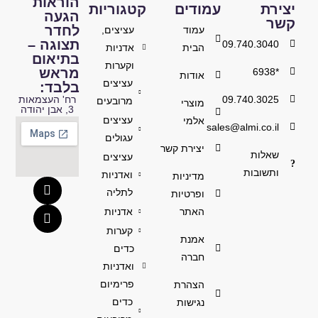
הוראות
יצירת
עמודים
קטגוריות
הגעה
קשר
לחדר
עמוד
עציצים,
תצוגה –
09.740.3040
הבית
אדניות
בתיאום
וקערות
מראש
*6938
אודות
עציצים
בלבד:
09.740.3025
רח' העצמאות
מרובעים
מוצרי
3, אבן יהודה
עציצים
אלמי
sales@almi.co.il
עגולים
יצירת קשר
שאלות
עציצים
ותשובות
ואדניות
מדיניות
לתליה
ופרטיות
האתר
אדניות
קערות
אמנת
כדים
חברה
ואדניות
פרימיום
הצהרת
כדים
נגישות