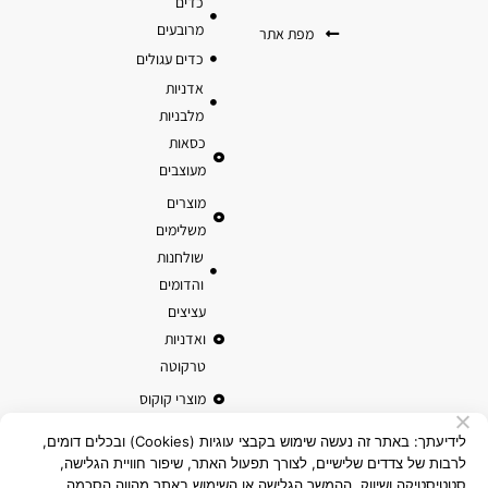
כדים
מרובעים
מפת אתר
כדים עגולים
אדניות
מלבניות
כסאות
מעוצבים
מוצרים
משלימים
שולחנות
והדומים
עציצים
ואדניות
טרקוטה
מוצרי קוקוס
לידיעתך: באתר זה נעשה שימוש בקבצי עוגיות (Cookies) ובכלים דומים,
לרבות של צדדים שלישיים, לצורך תפעול האתר, שיפור חוויית הגלישה,
סטטיסטיקה ושיווק. ההמשך הגלישה או השימוש באתר מהווה הסכמה