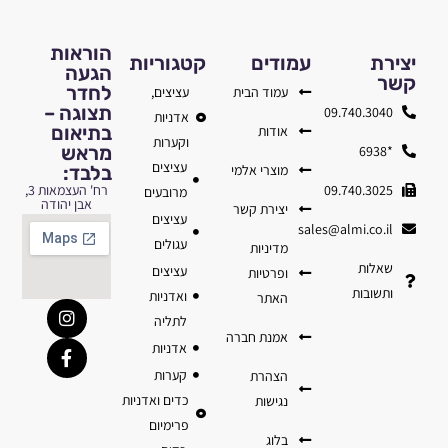
הוראות
יצירת
עמודים
קטגוריות
הגעה
קשר
לחדר
עמוד הבית
עציצים,
תצוגה –
09.740.3040
אדניות
בתיאום
אודות
וקערות
מראש
*6938
עציצים
מוצרי אלמי
בלבד:
09.740.3025
רח' העצמאות 3,
מרובעים
אבן יהודה
יצירת קשר
עציצים
sales@almi.co.il
עגולים
מדיניות
שאלות
עציצים
ופרטיות
ותשובות
ואדניות
האתר
לתליה
אמנת חברה
אדניות
קערות
הצהרת
כדים ואדניות
נגישות
פרימיום
בלוג