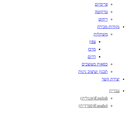
פרימיום
טרקוטה
ריהוט
נקודות מכירה
משתלות
צפון
מרכז
דרום
כסאות מעוצבים
תכנון ועיצוב גינות
יצירת קשר
עברית
English
(
אנגלית
)
Español
(
ספרדית
)