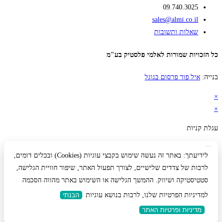
09.740.3025
sales@almi.co.il
שאלות ותשובות
כל הזכויות שמורות לאלמי פלסטיק בע"מ
בנייה:
איל פור פרסום בגוגל
×
×
עגלת קניות
לידיעתך: באתר זה נעשה שימוש בקבצי עוגיות (Cookies) ובכלים דומים,
לרבות של צדדים שלישיים, לצורך תפעול האתר, שיפור חוויית הגלישה,
סטטיסטיקה ושיווק. ההמשך הגלישה או השימוש באתר מהווה הסכמה
למדיניות הפרטיות שלנו, לרבות בנושא עוגיות
הבנתי
מדיניות ופרטיות האתר