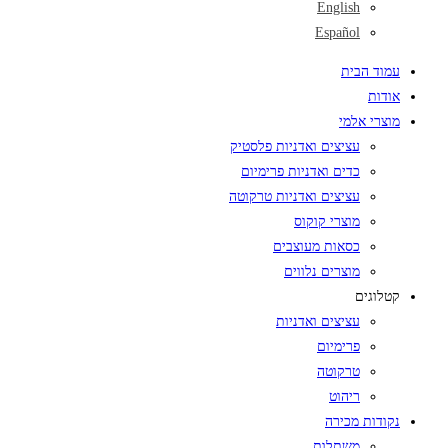
English
Español
עמוד הבית
אודות
מוצרי אלמי
עציצים ואדניות פלסטיק
כדים ואדניות פרימיום
עציצים ואדניות טרקוטה
מוצרי קוקוס
כסאות מעוצבים
מוצרים נלווים
קטלוגים
עציצים ואדניות
פרימיום
טרקוטה
ריהוט
נקודות מכירה
משתלות