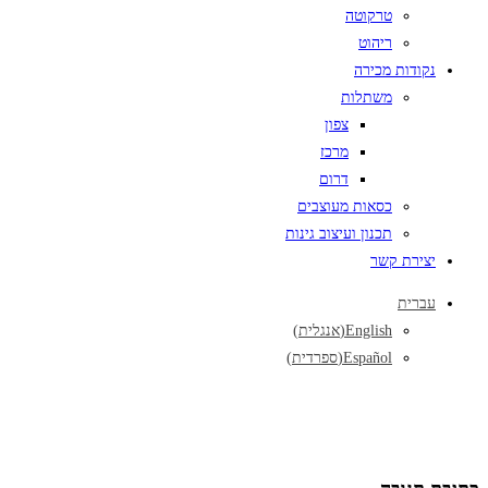
טרקוטה
ריהוט
נקודות מכירה
משתלות
צפון
מרכז
דרום
כסאות מעוצבים
תכנון ועיצוב גינות
יצירת קשר
עברית
English
(
אנגלית
)
Español
(
ספרדית
)