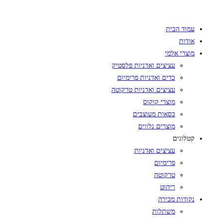
Skip
to
עמוד הבית
content
אודות
מוצרי אלמי
עציצים ואדניות פלסטיק
כדים ואדניות פרימיום
עציצים ואדניות טרקוטה
מוצרי קוקוס
כסאות מעוצבים
מוצרים נלווים
קטלוגים
עציצים ואדניות
פרימיום
טרקוטה
ריהוט
נקודות מכירה
משתלות