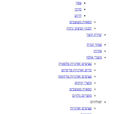
צפון
מרכז
דרום
כסאות מעוצבים
תכנון ועיצוב גינות
יצירת קשר
עמוד הבית
אודות
מוצרי אלמי
עציצים ואדניות פלסטיק
כדים ואדניות פרימיום
עציצים ואדניות טרקוטה
מוצרי קוקוס
כסאות מעוצבים
מוצרים נלווים
קטלוגים
עציצים ואדניות