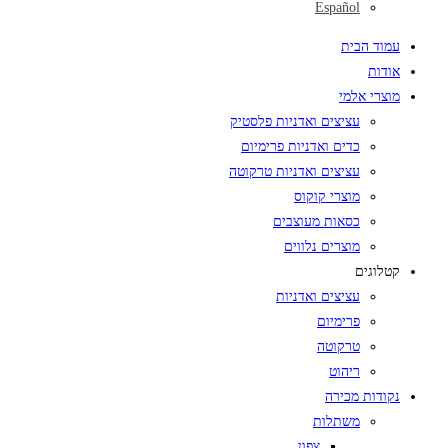
Español
עמוד הבית
אודות
מוצרי אלמי
עציצים ואדניות פלסטיק
כדים ואדניות פרימיום
עציצים ואדניות טרקוטה
מוצרי קוקוס
כסאות מעוצבים
מוצרים נלווים
קטלוגים
עציצים ואדניות
פרימיום
טרקוטה
ריהוט
נקודות מכירה
משתלות
צפון