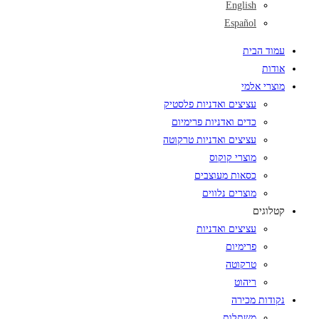
English
Español
עמוד הבית
אודות
מוצרי אלמי
עציצים ואדניות פלסטיק
כדים ואדניות פרימיום
עציצים ואדניות טרקוטה
מוצרי קוקוס
כסאות מעוצבים
מוצרים נלווים
קטלוגים
עציצים ואדניות
פרימיום
טרקוטה
ריהוט
נקודות מכירה
משתלות