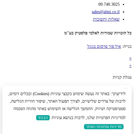
09.740.3025
sales@almi.co.il
שאלות ותשובות
כל הזכויות שמורות לאלמי פלסטיק בע"מ
בנייה:
איל פור פרסום בגוגל
×
×
עגלת קניות
לידיעתך: באתר זה נעשה שימוש בקבצי עוגיות (Cookies) ובכלים דומים,
לרבות של צדדים שלישיים, לצורך תפעול האתר, שיפור חוויית הגלישה,
סטטיסטיקה ושיווק. ההמשך הגלישה או השימוש באתר מהווה הסכמה
למדיניות הפרטיות שלנו, לרבות בנושא עוגיות
הבנתי
מדיניות ופרטיות האתר