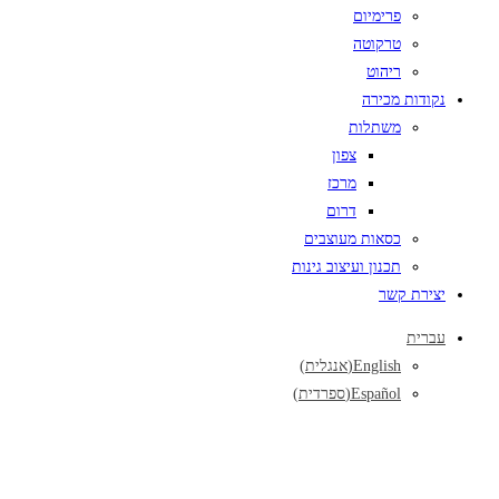
פרימיום
טרקוטה
ריהוט
נקודות מכירה
משתלות
צפון
מרכז
דרום
כסאות מעוצבים
תכנון ועיצוב גינות
יצירת קשר
עברית
English
(
אנגלית
)
Español
(
ספרדית
)