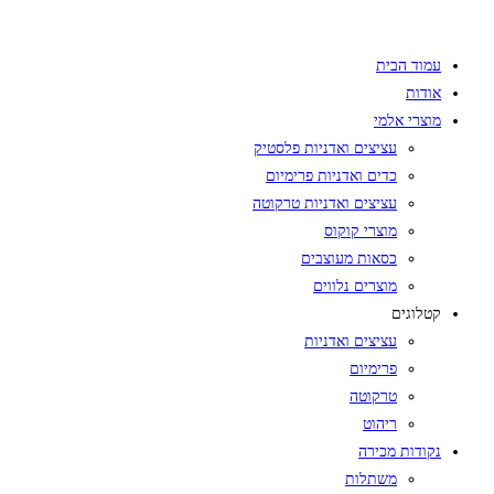
Skip
to
עמוד הבית
content
אודות
מוצרי אלמי
עציצים ואדניות פלסטיק
כדים ואדניות פרימיום
עציצים ואדניות טרקוטה
מוצרי קוקוס
כסאות מעוצבים
מוצרים נלווים
קטלוגים
עציצים ואדניות
פרימיום
טרקוטה
ריהוט
נקודות מכירה
משתלות