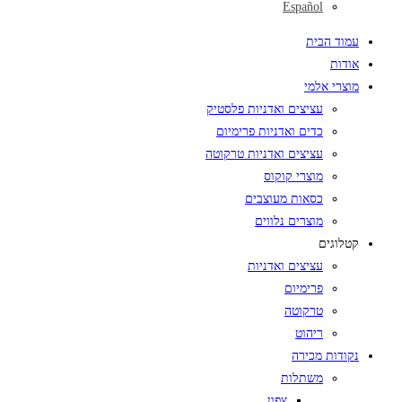
Español
עמוד הבית
אודות
מוצרי אלמי
עציצים ואדניות פלסטיק
כדים ואדניות פרימיום
עציצים ואדניות טרקוטה
מוצרי קוקוס
כסאות מעוצבים
מוצרים נלווים
קטלוגים
עציצים ואדניות
פרימיום
טרקוטה
ריהוט
נקודות מכירה
משתלות
צפון