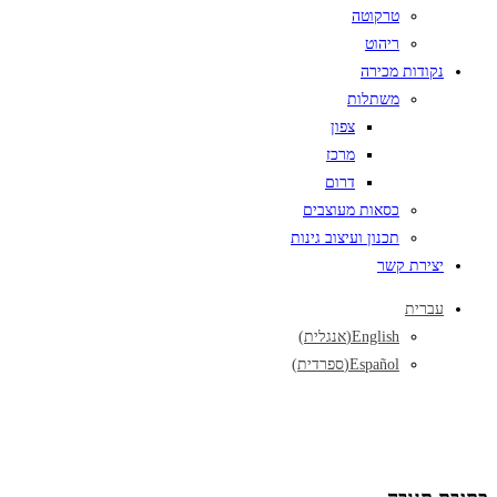
טרקוטה
ריהוט
נקודות מכירה
משתלות
צפון
מרכז
דרום
כסאות מעוצבים
תכנון ועיצוב גינות
יצירת קשר
עברית
English
(
אנגלית
)
Español
(
ספרדית
)