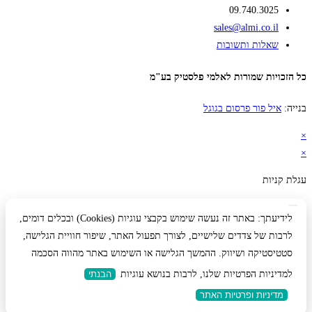
09.740.3025
sales@almi.co.il
שאלות ותשובות
כל הזכויות שמורות לאלמי פלסטיק בע"מ
בנייה:
איל פור פרסום בגוגל
×
×
עגלת קניות
לידיעתך: באתר זה נעשה שימוש בקבצי עוגיות (Cookies) ובכלים דומים,
לרבות של צדדים שלישיים, לצורך תפעול האתר, שיפור חוויית הגלישה,
סטטיסטיקה ושיווק. ההמשך הגלישה או השימוש באתר מהווה הסכמה
למדיניות הפרטיות שלנו, לרבות בנושא עוגיות
הבנתי
מדיניות ופרטיות האתר