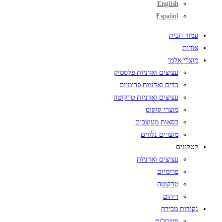
English
Español
עמוד הבית
אודות
מוצרי אלמי
עציצים ואדניות פלסטיק
כדים ואדניות פרימיום
עציצים ואדניות טרקוטה
מוצרי קוקוס
כסאות מעוצבים
מוצרים נלווים
קטלוגים
עציצים ואדניות
פרימיום
טרקוטה
ריהוט
נקודות מכירה
משתלות