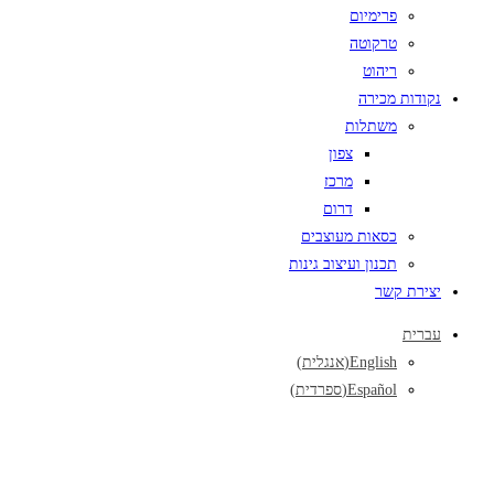
פרימיום
טרקוטה
ריהוט
נקודות מכירה
משתלות
צפון
מרכז
דרום
כסאות מעוצבים
תכנון ועיצוב גינות
יצירת קשר
עברית
English
(
אנגלית
)
Español
(
ספרדית
)