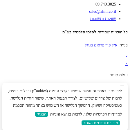
09.740.3025
sales@almi.co.il
שאלות ותשובות
כל הזכויות שמורות לאלמי פלסטיק בע"מ
בנייה:
איל פור פרסום בגוגל
×
×
עגלת קניות
לידיעתך: באתר זה נעשה שימוש בקבצי עוגיות (Cookies) ובכלים דומים,
לרבות של צדדים שלישיים, לצורך תפעול האתר, שיפור חוויית הגלישה,
סטטיסטיקה ושיווק. ההמשך הגלישה או השימוש באתר מהווה הסכמה
למדיניות הפרטיות שלנו, לרבות בנושא עוגיות
הבנתי
מדיניות ופרטיות האתר