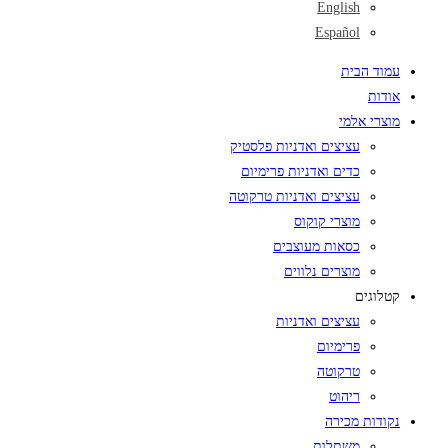
English
Español
עמוד הבית
אודות
מוצרי אלמי
עציצים ואדניות פלסטיק
כדים ואדניות פרימיום
עציצים ואדניות טרקוטה
מוצרי קוקוס
כסאות מעוצבים
מוצרים נלווים
קטלוגים
עציצים ואדניות
פרימיום
טרקוטה
ריהוט
נקודות מכירה
משתלות