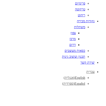
פרימיום
טרקוטה
ריהוט
נקודות מכירה
משתלות
צפון
מרכז
דרום
כסאות מעוצבים
תכנון ועיצוב גינות
יצירת קשר
עברית
English
(
אנגלית
)
Español
(
ספרדית
)