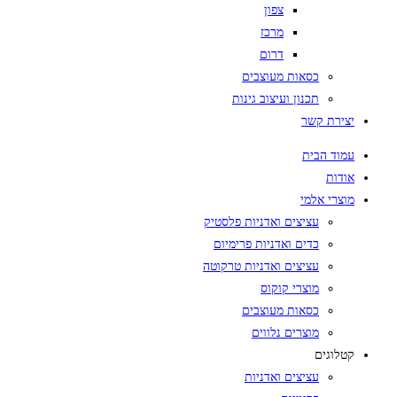
צפון
מרכז
דרום
כסאות מעוצבים
תכנון ועיצוב גינות
יצירת קשר
עמוד הבית
אודות
מוצרי אלמי
עציצים ואדניות פלסטיק
כדים ואדניות פרימיום
עציצים ואדניות טרקוטה
מוצרי קוקוס
כסאות מעוצבים
מוצרים נלווים
קטלוגים
עציצים ואדניות