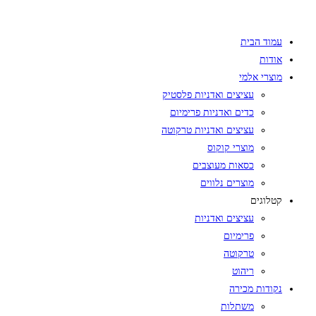
Skip
to
עמוד הבית
content
אודות
מוצרי אלמי
עציצים ואדניות פלסטיק
כדים ואדניות פרימיום
עציצים ואדניות טרקוטה
מוצרי קוקוס
כסאות מעוצבים
מוצרים נלווים
קטלוגים
עציצים ואדניות
פרימיום
טרקוטה
ריהוט
נקודות מכירה
משתלות