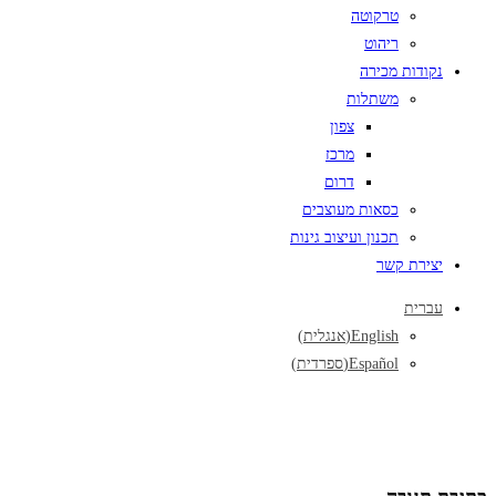
טרקוטה
ריהוט
נקודות מכירה
משתלות
צפון
מרכז
דרום
כסאות מעוצבים
תכנון ועיצוב גינות
יצירת קשר
עברית
English
(
אנגלית
)
Español
(
ספרדית
)