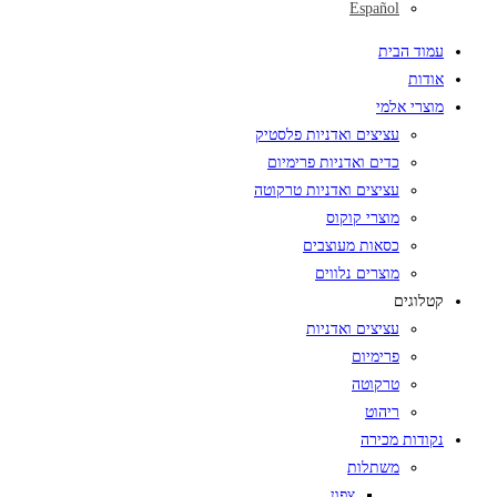
Español
עמוד הבית
אודות
מוצרי אלמי
עציצים ואדניות פלסטיק
כדים ואדניות פרימיום
עציצים ואדניות טרקוטה
מוצרי קוקוס
כסאות מעוצבים
מוצרים נלווים
קטלוגים
עציצים ואדניות
פרימיום
טרקוטה
ריהוט
נקודות מכירה
משתלות
צפון