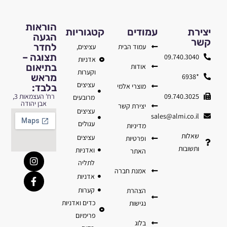
הוראות
יצירת
עמודים
קטגוריות
הגעה
קשר
לחדר
עמוד הבית
עציצים,
תצוגה –
09.740.3040
אדניות
בתיאום
אודות
וקערות
מראש
*6938
עציצים
מוצרי אלמי
בלבד:
09.740.3025
רח' העצמאות 3,
מרובעים
אבן יהודה
יצירת קשר
עציצים
sales@almi.co.il
עגולים
מדיניות
שאלות
עציצים
ופרטיות
ותשובות
ואדניות
האתר
לתליה
אמנת חברה
אדניות
קערות
הצהרת
כדים ואדניות
נגישות
פרימיום
בלוג