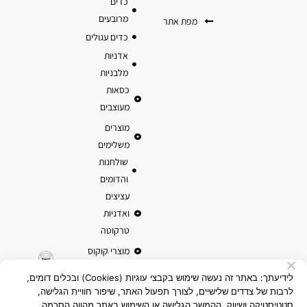
כדים
מרובעים
מפת אתר
כדים עגולים
אדניות
מלבניות
כסאות
מעוצבים
מוצרים
משלימים
שולחנות
והדומים
עציצים
ואדניות
טרקוטה
מוצרי קוקוס
לידיעתך: באתר זה נעשה שימוש בקבצי עוגיות (Cookies) ובכלים דומים,
לרבות של צדדים שלישיים, לצורך תפעול האתר, שיפור חוויית הגלישה,
סטטיסטיקה ושיווק. ההמשך הגלישה או השימוש באתר מהווה הסכמה