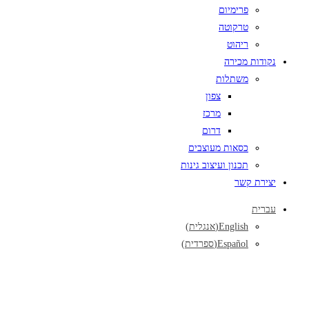
פרימיום
טרקוטה
ריהוט
נקודות מכירה
משתלות
צפון
מרכז
דרום
כסאות מעוצבים
תכנון ועיצוב גינות
יצירת קשר
עברית
English
(
אנגלית
)
Español
(
ספרדית
)