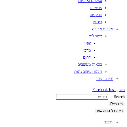
עציצים ואדניות
פרימיום
טרקוטה
ריהוט
נקודות מכירה
משתלות
צפון
מרכז
דרום
כסאות מעוצבים
תכנון ועיצוב גינות
יצירת קשר
Facebook
Instagram
Search ...
Results
ראה כל התוצאות
עברית