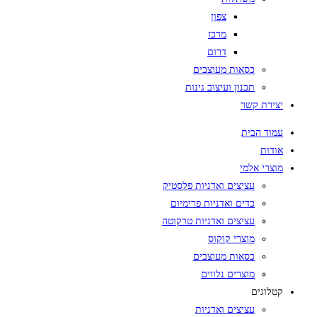
צפון
מרכז
דרום
כסאות מעוצבים
תכנון ועיצוב גינות
יצירת קשר
עמוד הבית
אודות
מוצרי אלמי
עציצים ואדניות פלסטיק
כדים ואדניות פרימיום
עציצים ואדניות טרקוטה
מוצרי קוקוס
כסאות מעוצבים
מוצרים נלווים
קטלוגים
עציצים ואדניות