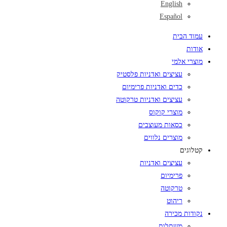
English
Español
עמוד הבית
אודות
מוצרי אלמי
עציצים ואדניות פלסטיק
כדים ואדניות פרימיום
עציצים ואדניות טרקוטה
מוצרי קוקוס
כסאות מעוצבים
מוצרים נלווים
קטלוגים
עציצים ואדניות
פרימיום
טרקוטה
ריהוט
נקודות מכירה
משתלות