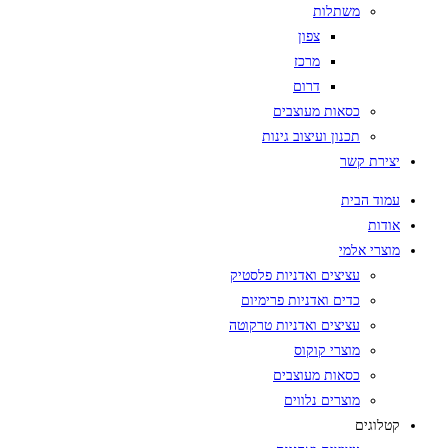
משתלות
צפון
מרכז
דרום
כסאות מעוצבים
תכנון ועיצוב גינות
יצירת קשר
עמוד הבית
אודות
מוצרי אלמי
עציצים ואדניות פלסטיק
כדים ואדניות פרימיום
עציצים ואדניות טרקוטה
מוצרי קוקוס
כסאות מעוצבים
מוצרים נלווים
קטלוגים