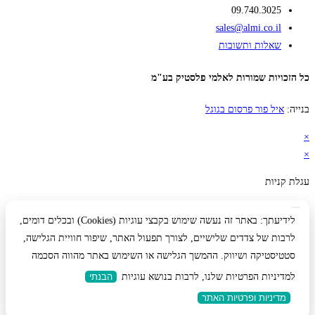
09.740.3025
sales@almi.co.il
שאלות ותשובות
כל הזכויות שמורות לאלמי פלסטיק בע"מ
בנייה:
איל פור פרסום בגוגל
×
×
עגלת קניות
לידיעתך: באתר זה נעשה שימוש בקבצי עוגיות (Cookies) ובכלים דומים,
לרבות של צדדים שלישיים, לצורך תפעול האתר, שיפור חוויית הגלישה,
סטטיסטיקה ושיווק. ההמשך הגלישה או השימוש באתר מהווה הסכמה
למדיניות הפרטיות שלנו, לרבות בנושא עוגיות
הבנתי
מדיניות ופרטיות האתר