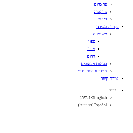
פרימיום
טרקוטה
ריהוט
נקודות מכירה
משתלות
צפון
מרכז
דרום
כסאות מעוצבים
תכנון ועיצוב גינות
יצירת קשר
עברית
English
(
אנגלית
)
Español
(
ספרדית
)