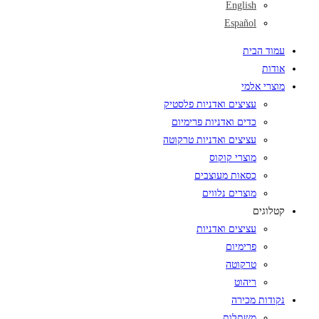
English
Español
עמוד הבית
אודות
מוצרי אלמי
עציצים ואדניות פלסטיק
כדים ואדניות פרימיום
עציצים ואדניות טרקוטה
מוצרי קוקוס
כסאות מעוצבים
מוצרים נלווים
קטלוגים
עציצים ואדניות
פרימיום
טרקוטה
ריהוט
נקודות מכירה
משתלות