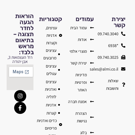
הוראות
יצירת
עמודים
קטגוריות
הגעה
קשר
לחדר
עמוד הבית
עציצים,
תצוגה –
09.740.3040
אדניות
בתיאום
אודות
וקערות
מראש
*6938
עציצים
מוצרי אלמי
בלבד:
09.740.3025
רח' העצמאות 3,
מרובעים
אבן יהודה
יצירת קשר
עציצים
sales@almi.co.il
עגולים
מדיניות
שאלות
עציצים
ופרטיות
ותשובות
ואדניות
האתר
לתליה
אמנת חברה
אדניות
קערות
הצהרת
כדים ואדניות
נגישות
פרימיום
בלוג