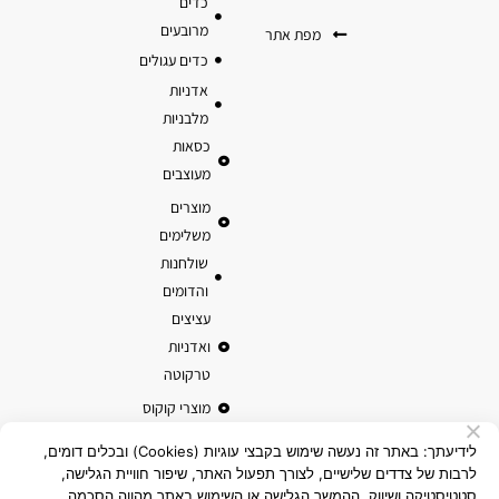
כדים
מרובעים
מפת אתר
כדים עגולים
אדניות
מלבניות
כסאות
מעוצבים
מוצרים
משלימים
שולחנות
והדומים
עציצים
ואדניות
טרקוטה
מוצרי קוקוס
לידיעתך: באתר זה נעשה שימוש בקבצי עוגיות (Cookies) ובכלים דומים,
לרבות של צדדים שלישיים, לצורך תפעול האתר, שיפור חוויית הגלישה,
סטטיסטיקה ושיווק. ההמשך הגלישה או השימוש באתר מהווה הסכמה