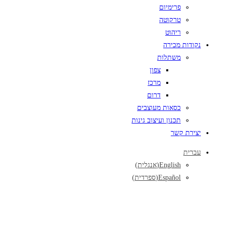
פרימיום
טרקוטה
ריהוט
נקודות מכירה
משתלות
צפון
מרכז
דרום
כסאות מעוצבים
תכנון ועיצוב גינות
יצירת קשר
עברית
English
(
אנגלית
)
Español
(
ספרדית
)