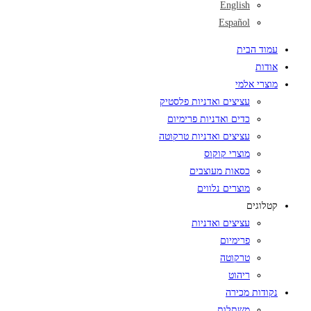
English
Español
עמוד הבית
אודות
מוצרי אלמי
עציצים ואדניות פלסטיק
כדים ואדניות פרימיום
עציצים ואדניות טרקוטה
מוצרי קוקוס
כסאות מעוצבים
מוצרים נלווים
קטלוגים
עציצים ואדניות
פרימיום
טרקוטה
ריהוט
נקודות מכירה
משתלות