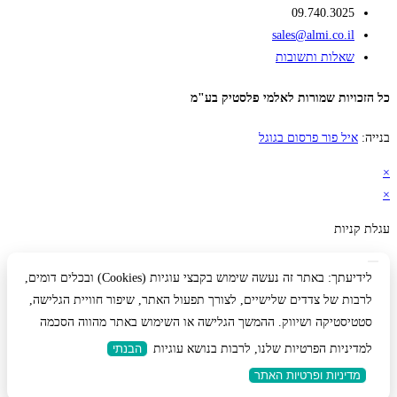
09.740.3025
sales@almi.co.il
שאלות ותשובות
כל הזכויות שמורות לאלמי פלסטיק בע"מ
בנייה:
איל פור פרסום בגוגל
×
×
עגלת קניות
לידיעתך: באתר זה נעשה שימוש בקבצי עוגיות (Cookies) ובכלים דומים,
לרבות של צדדים שלישיים, לצורך תפעול האתר, שיפור חוויית הגלישה,
סטטיסטיקה ושיווק. ההמשך הגלישה או השימוש באתר מהווה הסכמה
למדיניות הפרטיות שלנו, לרבות בנושא עוגיות
הבנתי
מדיניות ופרטיות האתר