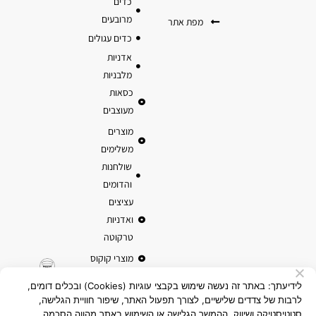
כדים
מרובעים
מפת אתר
כדים עגולים
אדניות
מלבניות
כסאות
מעוצבים
מוצרים
משלימים
שולחנות
והדומים
עציצים
ואדניות
טרקוטה
מוצרי קוקוס
לידיעתך: באתר זה נעשה שימוש בקבצי עוגיות (Cookies) ובכלים דומים,
לרבות של צדדים שלישיים, לצורך תפעול האתר, שיפור חוויית הגלישה,
סטטיסטיקה ושיווק. ההמשך הגלישה או השימוש באתר מהווה הסכמה