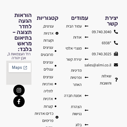
הוראות
יצירת
עמודים
קטגוריות
הגעה
קשר
לחדר
עמוד הבית
עציצים,
תצוגה –
09.740.3040
אדניות
בתיאום
אודות
וקערות
מראש
*6938
עציצים
מוצרי אלמי
בלבד:
09.740.3025
רח' העצמאות 3,
מרובעים
אבן יהודה
יצירת קשר
עציצים
sales@almi.co.il
עגולים
מדיניות
שאלות
עציצים
ופרטיות
ותשובות
ואדניות
האתר
לתליה
אמנת חברה
אדניות
קערות
הצהרת
כדים ואדניות
נגישות
פרימיום
בלוג