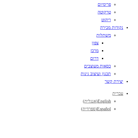
פרימיום
טרקוטה
ריהוט
נקודות מכירה
משתלות
צפון
מרכז
דרום
כסאות מעוצבים
תכנון ועיצוב גינות
יצירת קשר
עברית
English
(
אנגלית
)
Español
(
ספרדית
)