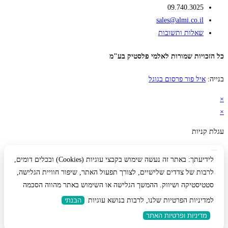
09.740.3025
sales@almi.co.il
שאלות ותשובות
כל הזכויות שמורות לאלמי פלסטיק בע"מ
בנייה:
איל פור פרסום בגוגל
×
×
עגלת קניות
לידיעתך: באתר זה נעשה שימוש בקבצי עוגיות (Cookies) ובכלים דומים,
לרבות של צדדים שלישיים, לצורך תפעול האתר, שיפור חוויית הגלישה,
סטטיסטיקה ושיווק. ההמשך הגלישה או השימוש באתר מהווה הסכמה
למדיניות הפרטיות שלנו, לרבות בנושא עוגיות
הבנתי
מדיניות ופרטיות האתר