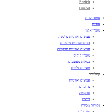
English
Español
עמוד הבית
אודות
מוצרי אלמי
עציצים ואדניות פלסטיק
כדים ואדניות פרימיום
עציצים ואדניות טרקוטה
מוצרי קוקוס
כסאות מעוצבים
מוצרים נלווים
קטלוגים
עציצים ואדניות
פרימיום
טרקוטה
ריהוט
נקודות מכירה
משתלות