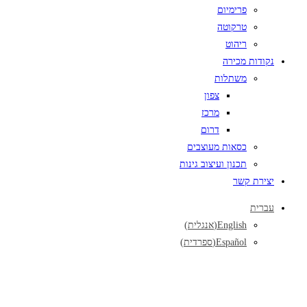
פרימיום
טרקוטה
ריהוט
נקודות מכירה
משתלות
צפון
מרכז
דרום
כסאות מעוצבים
תכנון ועיצוב גינות
יצירת קשר
עברית
English
(
אנגלית
)
Español
(
ספרדית
)