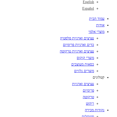
English
Español
עמוד הבית
אודות
מוצרי אלמי
עציצים ואדניות פלסטיק
כדים ואדניות פרימיום
עציצים ואדניות טרקוטה
מוצרי קוקוס
כסאות מעוצבים
מוצרים נלווים
קטלוגים
עציצים ואדניות
פרימיום
טרקוטה
ריהוט
נקודות מכירה
משתלות