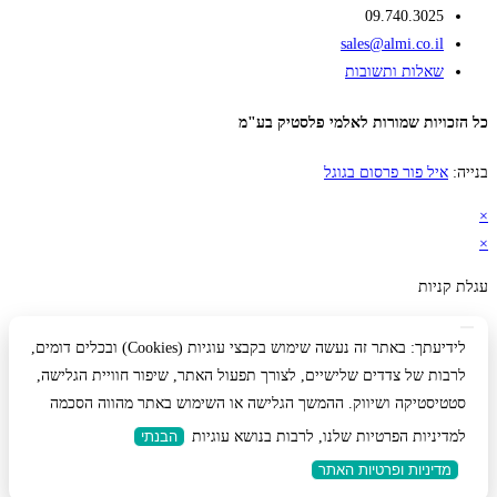
09.740.3025
sales@almi.co.il
שאלות ותשובות
כל הזכויות שמורות לאלמי פלסטיק בע"מ
בנייה:
איל פור פרסום בגוגל
×
×
עגלת קניות
לידיעתך: באתר זה נעשה שימוש בקבצי עוגיות (Cookies) ובכלים דומים,
לרבות של צדדים שלישיים, לצורך תפעול האתר, שיפור חוויית הגלישה,
סטטיסטיקה ושיווק. ההמשך הגלישה או השימוש באתר מהווה הסכמה
למדיניות הפרטיות שלנו, לרבות בנושא עוגיות
הבנתי
מדיניות ופרטיות האתר