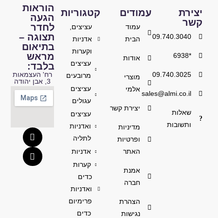
הוראות
יצירת
עמודים
קטגוריות
הגעה
קשר
לחדר
עמוד
עציצים,
תצוגה –
09.740.3040
הבית
אדניות
בתיאום
וקערות
מראש
*6938
אודות
עציצים
בלבד:
09.740.3025
רח' העצמאות
מרובעים
מוצרי
3, אבן יהודה
עציצים
אלמי
sales@almi.co.il
עגולים
יצירת קשר
שאלות
עציצים
ותשובות
ואדניות
מדיניות
לתליה
ופרטיות
האתר
אדניות
קערות
אמנת
כדים
חברה
ואדניות
פרימיום
הצהרת
כדים
נגישות