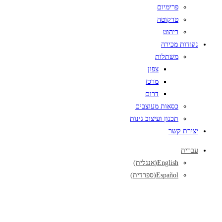
פרימיום
טרקוטה
ריהוט
נקודות מכירה
משתלות
צפון
מרכז
דרום
כסאות מעוצבים
תכנון ועיצוב גינות
יצירת קשר
עברית
English
(
אנגלית
)
Español
(
ספרדית
)