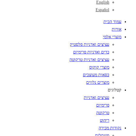
English
Español
עמוד הבית
אודות
מוצרי אלמי
עציצים ואדניות פלסטיק
כדים ואדניות פרימיום
עציצים ואדניות טרקוטה
מוצרי קוקוס
כסאות מעוצבים
מוצרים נלווים
קטלוגים
עציצים ואדניות
פרימיום
טרקוטה
ריהוט
נקודות מכירה
משתלות