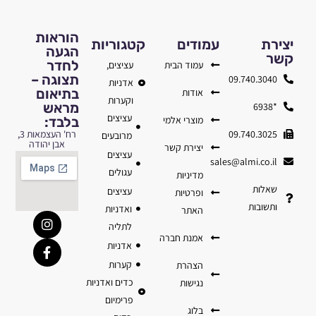
הוראות
יצירת
עמודים
קטגוריות
הגעה
קשר
לחדר
עמוד הבית
עציצים,
תצוגה –
09.740.3040
אדניות
בתיאום
אודות
וקערות
מראש
*6938
עציצים
מוצרי אלמי
בלבד:
09.740.3025
רח' העצמאות 3,
מרובעים
אבן יהודה
יצירת קשר
עציצים
sales@almi.co.il
עגולים
מדיניות
שאלות
עציצים
ופרטיות
ותשובות
ואדניות
האתר
לתליה
אמנת חברה
אדניות
קערות
הצהרת
כדים ואדניות
נגישות
פרימיום
בלוג