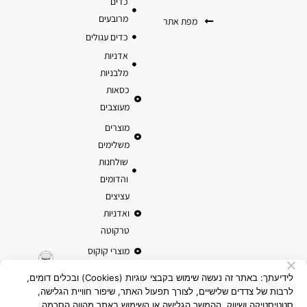
כדים
מרובעים
מפת אתר
כדים עגולים
אדניות
מלבניות
כסאות
מעוצבים
מוצרים
משלימים
שולחנות
והדומים
עציצים
ואדניות
טרקוטה
מוצרי קוקוס
לידיעתך: באתר זה נעשה שימוש בקבצי עוגיות (Cookies) ובכלים דומים,
לרבות של צדדים שלישיים, לצורך תפעול האתר, שיפור חוויית הגלישה,
סטטיסטיקה ושיווק. ההמשך הגלישה או השימוש באתר מהווה הסכמה