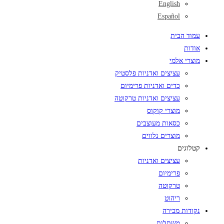
English
Español
עמוד הבית
אודות
מוצרי אלמי
עציצים ואדניות פלסטיק
כדים ואדניות פרימיום
עציצים ואדניות טרקוטה
מוצרי קוקוס
כסאות מעוצבים
מוצרים נלווים
קטלוגים
עציצים ואדניות
פרימיום
טרקוטה
ריהוט
נקודות מכירה
משתלות