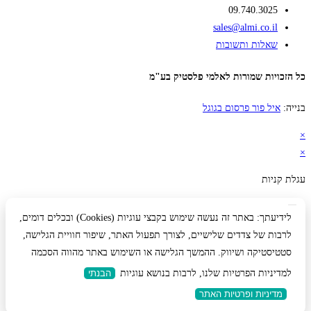
09.740.3025
sales@almi.co.il
שאלות ותשובות
כל הזכויות שמורות לאלמי פלסטיק בע"מ
בנייה:
איל פור פרסום בגוגל
×
×
עגלת קניות
לידיעתך: באתר זה נעשה שימוש בקבצי עוגיות (Cookies) ובכלים דומים,
לרבות של צדדים שלישיים, לצורך תפעול האתר, שיפור חוויית הגלישה,
סטטיסטיקה ושיווק. ההמשך הגלישה או השימוש באתר מהווה הסכמה
למדיניות הפרטיות שלנו, לרבות בנושא עוגיות
הבנתי
מדיניות ופרטיות האתר