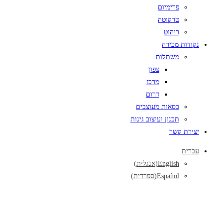
פרימיום
טרקוטה
ריהוט
נקודות מכירה
משתלות
צפון
מרכז
דרום
כסאות מעוצבים
תכנון ועיצוב גינות
יצירת קשר
עברית
English
(
אנגלית
)
Español
(
ספרדית
)