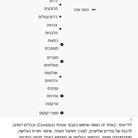
כדים
מרובעים
מפת אתר
כדים עגולים
אדניות
מלבניות
כסאות
מעוצבים
מוצרים
משלימים
שולחנות
והדומים
עציצים
ואדניות
טרקוטה
מוצרי קוקוס
לידיעתך: באתר זה נעשה שימוש בקבצי עוגיות (Cookies) ובכלים דומים,
לרבות של צדדים שלישיים, לצורך תפעול האתר, שיפור חוויית הגלישה,
סטטיסטיקה ושיווק. ההמשך הגלישה או השימוש באתר מהווה הסכמה