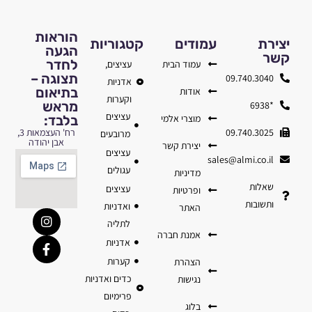
הוראות
יצירת
עמודים
קטגוריות
הגעה
קשר
לחדר
עמוד הבית
עציצים,
תצוגה –
09.740.3040
אדניות
בתיאום
אודות
וקערות
מראש
*6938
עציצים
מוצרי אלמי
בלבד:
09.740.3025
רח' העצמאות 3,
מרובעים
אבן יהודה
יצירת קשר
עציצים
sales@almi.co.il
עגולים
מדיניות
שאלות
עציצים
ופרטיות
ותשובות
ואדניות
האתר
לתליה
אמנת חברה
אדניות
קערות
הצהרת
כדים ואדניות
נגישות
פרימיום
בלוג