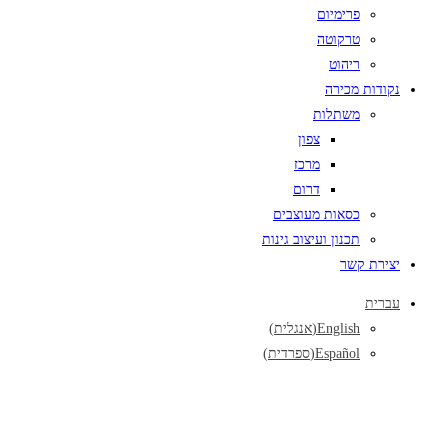
פרימיום
טרקוטה
ריהוט
נקודות מכירה
משתלות
צפון
מרכז
דרום
כסאות מעוצבים
תכנון ועיצוב גינות
יצירת קשר
עברית
English
(
אנגלית
)
Español
(
ספרדית
)