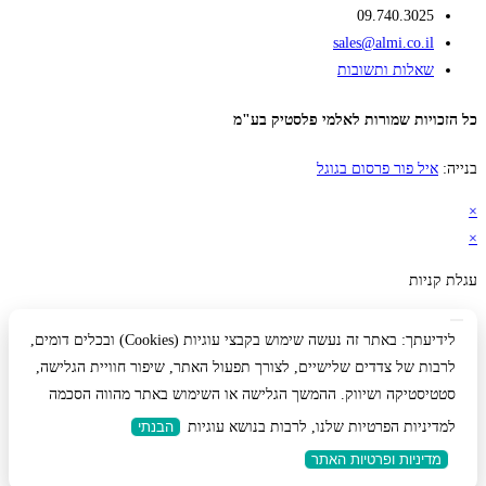
09.740.3025
sales@almi.co.il
שאלות ותשובות
כל הזכויות שמורות לאלמי פלסטיק בע"מ
בנייה:
איל פור פרסום בגוגל
×
×
עגלת קניות
לידיעתך: באתר זה נעשה שימוש בקבצי עוגיות (Cookies) ובכלים דומים,
לרבות של צדדים שלישיים, לצורך תפעול האתר, שיפור חוויית הגלישה,
סטטיסטיקה ושיווק. ההמשך הגלישה או השימוש באתר מהווה הסכמה
למדיניות הפרטיות שלנו, לרבות בנושא עוגיות
הבנתי
מדיניות ופרטיות האתר