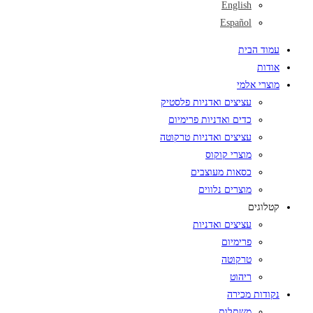
English
Español
עמוד הבית
אודות
מוצרי אלמי
עציצים ואדניות פלסטיק
כדים ואדניות פרימיום
עציצים ואדניות טרקוטה
מוצרי קוקוס
כסאות מעוצבים
מוצרים נלווים
קטלוגים
עציצים ואדניות
פרימיום
טרקוטה
ריהוט
נקודות מכירה
משתלות