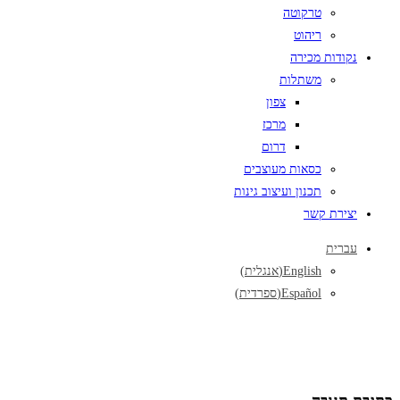
טרקוטה
ריהוט
נקודות מכירה
משתלות
צפון
מרכז
דרום
כסאות מעוצבים
תכנון ועיצוב גינות
יצירת קשר
עברית
English
(
אנגלית
)
Español
(
ספרדית
)