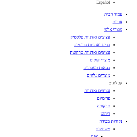
Español
עמוד הבית
אודות
מוצרי אלמי
עציצים ואדניות פלסטיק
כדים ואדניות פרימיום
עציצים ואדניות טרקוטה
מוצרי קוקוס
כסאות מעוצבים
מוצרים נלווים
קטלוגים
עציצים ואדניות
פרימיום
טרקוטה
ריהוט
נקודות מכירה
משתלות
צפון