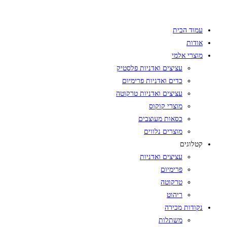
Skip
to
עמוד הבית
content
אודות
מוצרי אלמי
עציצים ואדניות פלסטיק
כדים ואדניות פרימיום
עציצים ואדניות טרקוטה
מוצרי קוקוס
כסאות מעוצבים
מוצרים נלווים
קטלוגים
עציצים ואדניות
פרימיום
טרקוטה
ריהוט
נקודות מכירה
משתלות