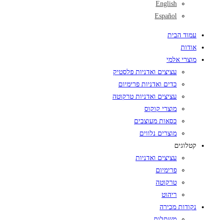
English
Español
עמוד הבית
אודות
מוצרי אלמי
עציצים ואדניות פלסטיק
כדים ואדניות פרימיום
עציצים ואדניות טרקוטה
מוצרי קוקוס
כסאות מעוצבים
מוצרים נלווים
קטלוגים
עציצים ואדניות
פרימיום
טרקוטה
ריהוט
נקודות מכירה
משתלות