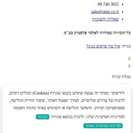
09.740.3025
sales@almi.co.il
שאלות ותשובות
כל הזכויות שמורות לאלמי פלסטיק בע"מ
בנייה:
איל פור פרסום בגוגל
×
×
עגלת קניות
לידיעתך: באתר זה נעשה שימוש בקבצי עוגיות (Cookies) ובכלים דומים,
לרבות של צדדים שלישיים, לצורך תפעול האתר, שיפור חוויית הגלישה,
סטטיסטיקה ושיווק. ההמשך הגלישה או השימוש באתר מהווה הסכמה
למדיניות הפרטיות שלנו, לרבות בנושא עוגיות
הבנתי
מדיניות ופרטיות האתר