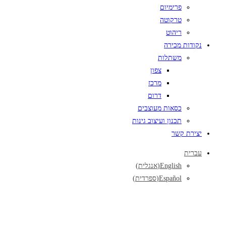
פרימיום
טרקוטה
ריהוט
נקודות מכירה
משתלות
צפון
מרכז
דרום
כסאות מעוצבים
תכנון ועיצוב גינות
יצירת קשר
עברית
English
(
אנגלית
)
Español
(
ספרדית
)