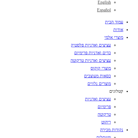
English
Español
עמוד הבית
אודות
מוצרי אלמי
עציצים ואדניות פלסטיק
כדים ואדניות פרימיום
עציצים ואדניות טרקוטה
מוצרי קוקוס
כסאות מעוצבים
מוצרים נלווים
קטלוגים
עציצים ואדניות
פרימיום
טרקוטה
ריהוט
נקודות מכירה
משתלות