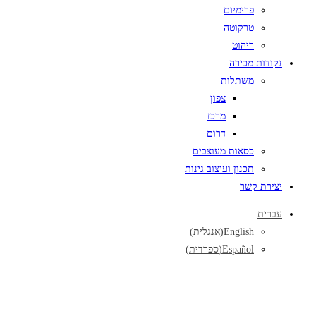
פרימיום
טרקוטה
ריהוט
נקודות מכירה
משתלות
צפון
מרכז
דרום
כסאות מעוצבים
תכנון ועיצוב גינות
יצירת קשר
עברית
English
(
אנגלית
)
Español
(
ספרדית
)