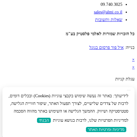
09.740.3025
sales@almi.co.il
שאלות ותשובות
כל הזכויות שמורות לאלמי פלסטיק בע"מ
בנייה:
איל פור פרסום בגוגל
×
×
עגלת קניות
לידיעתך: באתר זה נעשה שימוש בקבצי עוגיות (Cookies) ובכלים דומים,
לרבות של צדדים שלישיים, לצורך תפעול האתר, שיפור חוויית הגלישה,
סטטיסטיקה ושיווק. ההמשך הגלישה או השימוש באתר מהווה הסכמה
למדיניות הפרטיות שלנו, לרבות בנושא עוגיות
הבנתי
מדיניות ופרטיות האתר