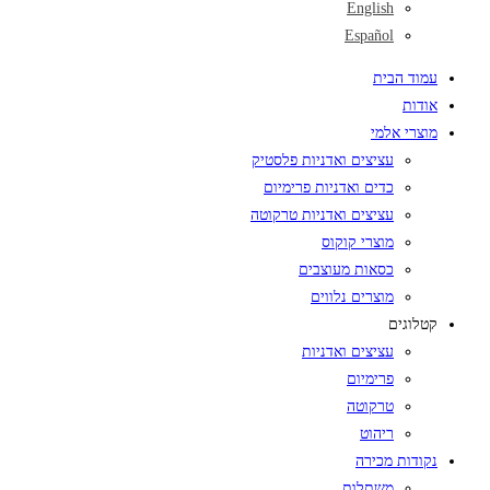
English
Español
עמוד הבית
אודות
מוצרי אלמי
עציצים ואדניות פלסטיק
כדים ואדניות פרימיום
עציצים ואדניות טרקוטה
מוצרי קוקוס
כסאות מעוצבים
מוצרים נלווים
קטלוגים
עציצים ואדניות
פרימיום
טרקוטה
ריהוט
נקודות מכירה
משתלות