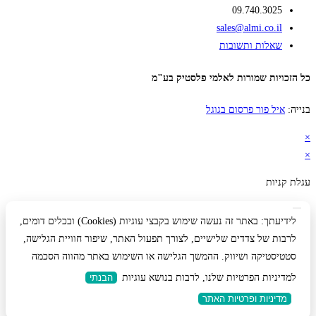
09.740.3025
sales@almi.co.il
שאלות ותשובות
כל הזכויות שמורות לאלמי פלסטיק בע"מ
בנייה:
איל פור פרסום בגוגל
×
×
עגלת קניות
לידיעתך: באתר זה נעשה שימוש בקבצי עוגיות (Cookies) ובכלים דומים,
לרבות של צדדים שלישיים, לצורך תפעול האתר, שיפור חוויית הגלישה,
סטטיסטיקה ושיווק. ההמשך הגלישה או השימוש באתר מהווה הסכמה
למדיניות הפרטיות שלנו, לרבות בנושא עוגיות
הבנתי
מדיניות ופרטיות האתר