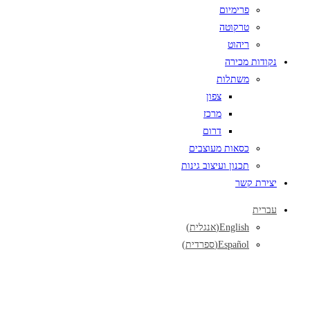
פרימיום
טרקוטה
ריהוט
נקודות מכירה
משתלות
צפון
מרכז
דרום
כסאות מעוצבים
תכנון ועיצוב גינות
יצירת קשר
עברית
English
(
אנגלית
)
Español
(
ספרדית
)