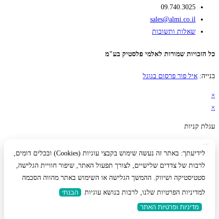
09.740.3025
sales@almi.co.il
שאלות ותשובות
כל הזכויות שמורות לאלמי פלסטיק בע"מ
בנייה:
איל פור פרסום בגוגל
×
×
עגלת קניות
לידיעתך: באתר זה נעשה שימוש בקבצי עוגיות (Cookies) ובכלים דומים,
לרבות של צדדים שלישיים, לצורך תפעול האתר, שיפור חוויית הגלישה,
סטטיסטיקה ושיווק. ההמשך הגלישה או השימוש באתר מהווה הסכמה
למדיניות הפרטיות שלנו, לרבות בנושא עוגיות
הבנתי
מדיניות ופרטיות האתר