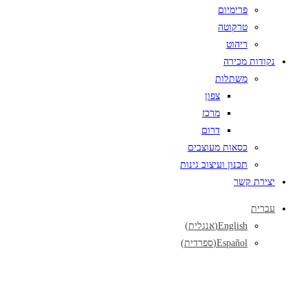
פרימיום
טרקוטה
ריהוט
נקודות מכירה
משתלות
צפון
מרכז
דרום
כסאות מעוצבים
תכנון ועיצוב גינות
יצירת קשר
עברית
English
(
אנגלית
)
Español
(
ספרדית
)