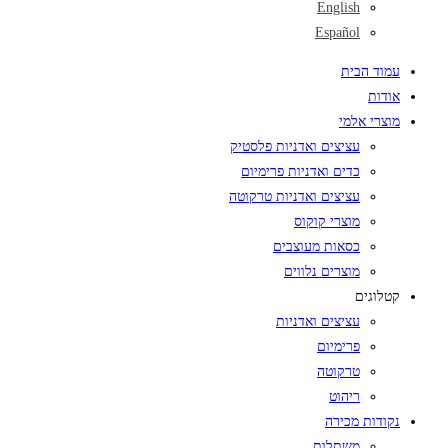
English
Español
עמוד הבית
אודות
מוצרי אלמי
עציצים ואדניות פלסטיק
כדים ואדניות פרימיום
עציצים ואדניות טרקוטה
מוצרי קוקוס
כסאות מעוצבים
מוצרים נלווים
קטלוגים
עציצים ואדניות
פרימיום
טרקוטה
ריהוט
נקודות מכירה
משתלות