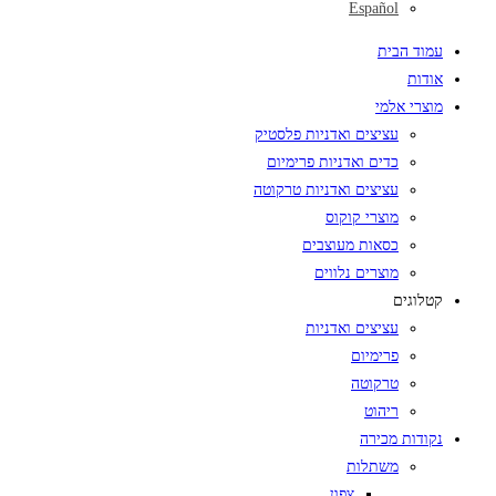
Español
עמוד הבית
אודות
מוצרי אלמי
עציצים ואדניות פלסטיק
כדים ואדניות פרימיום
עציצים ואדניות טרקוטה
מוצרי קוקוס
כסאות מעוצבים
מוצרים נלווים
קטלוגים
עציצים ואדניות
פרימיום
טרקוטה
ריהוט
נקודות מכירה
משתלות
צפון