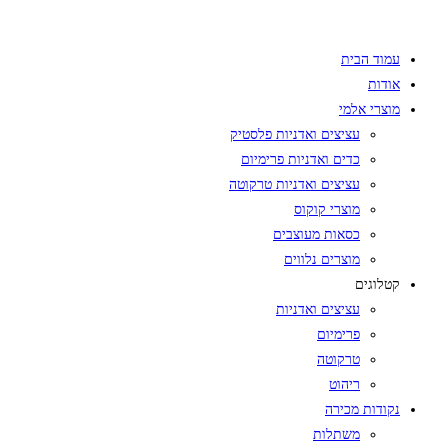
Skip
to
עמוד הבית
content
אודות
מוצרי אלמי
עציצים ואדניות פלסטיק
כדים ואדניות פרימיום
עציצים ואדניות טרקוטה
מוצרי קוקוס
כסאות מעוצבים
מוצרים נלווים
קטלוגים
עציצים ואדניות
פרימיום
טרקוטה
ריהוט
נקודות מכירה
משתלות