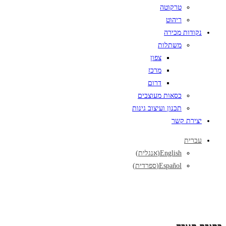
טרקוטה
ריהוט
נקודות מכירה
משתלות
צפון
מרכז
דרום
כסאות מעוצבים
תכנון ועיצוב גינות
יצירת קשר
עברית
English
(
אנגלית
)
Español
(
ספרדית
)