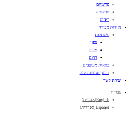
פרימיום
טרקוטה
ריהוט
נקודות מכירה
משתלות
צפון
מרכז
דרום
כסאות מעוצבים
תכנון ועיצוב גינות
יצירת קשר
עברית
English
(
אנגלית
)
Español
(
ספרדית
)