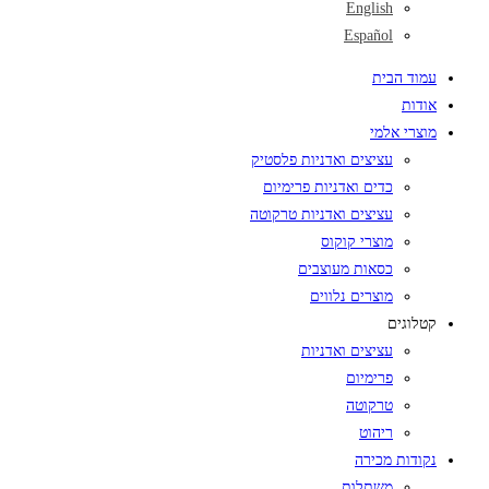
English
Español
עמוד הבית
אודות
מוצרי אלמי
עציצים ואדניות פלסטיק
כדים ואדניות פרימיום
עציצים ואדניות טרקוטה
מוצרי קוקוס
כסאות מעוצבים
מוצרים נלווים
קטלוגים
עציצים ואדניות
פרימיום
טרקוטה
ריהוט
נקודות מכירה
משתלות