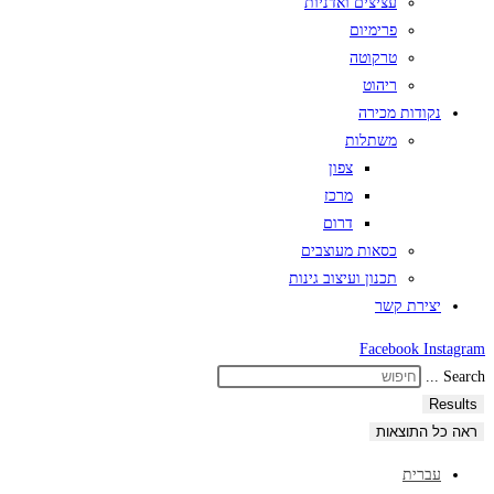
עציצים ואדניות
פרימיום
טרקוטה
ריהוט
נקודות מכירה
משתלות
צפון
מרכז
דרום
כסאות מעוצבים
תכנון ועיצוב גינות
יצירת קשר
Facebook
Instagram
Search ...
Results
ראה כל התוצאות
עברית