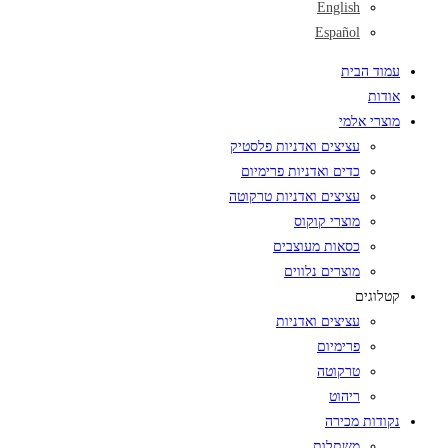
English
Español
עמוד הבית
אודות
מוצרי אלמי
עציצים ואדניות פלסטיק
כדים ואדניות פרימיום
עציצים ואדניות טרקוטה
מוצרי קוקוס
כסאות מעוצבים
מוצרים נלווים
קטלוגים
עציצים ואדניות
פרימיום
טרקוטה
ריהוט
נקודות מכירה
משתלות