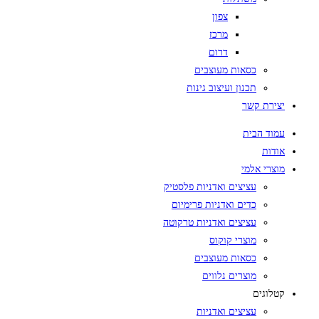
צפון
מרכז
דרום
כסאות מעוצבים
תכנון ועיצוב גינות
יצירת קשר
עמוד הבית
אודות
מוצרי אלמי
עציצים ואדניות פלסטיק
כדים ואדניות פרימיום
עציצים ואדניות טרקוטה
מוצרי קוקוס
כסאות מעוצבים
מוצרים נלווים
קטלוגים
עציצים ואדניות