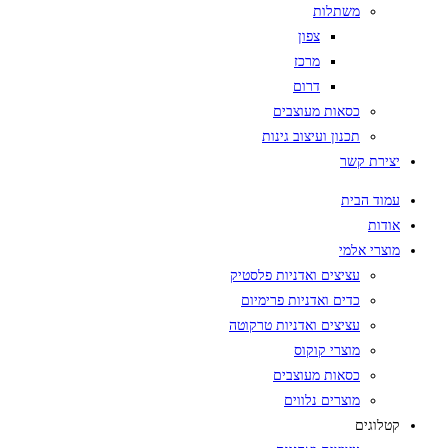
משתלות
צפון
מרכז
דרום
כסאות מעוצבים
תכנון ועיצוב גינות
יצירת קשר
עמוד הבית
אודות
מוצרי אלמי
עציצים ואדניות פלסטיק
כדים ואדניות פרימיום
עציצים ואדניות טרקוטה
מוצרי קוקוס
כסאות מעוצבים
מוצרים נלווים
קטלוגים