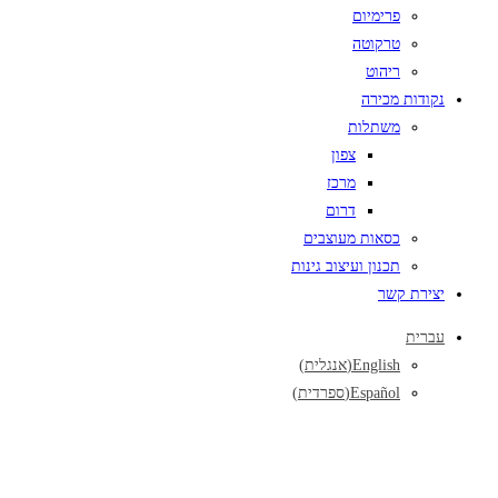
פרימיום
טרקוטה
ריהוט
נקודות מכירה
משתלות
צפון
מרכז
דרום
כסאות מעוצבים
תכנון ועיצוב גינות
יצירת קשר
עברית
English
(
אנגלית
)
Español
(
ספרדית
)