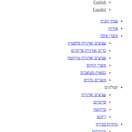
English
Español
עמוד הבית
אודות
מוצרי אלמי
עציצים ואדניות פלסטיק
כדים ואדניות פרימיום
עציצים ואדניות טרקוטה
מוצרי קוקוס
כסאות מעוצבים
מוצרים נלווים
קטלוגים
עציצים ואדניות
פרימיום
טרקוטה
ריהוט
נקודות מכירה
משתלות