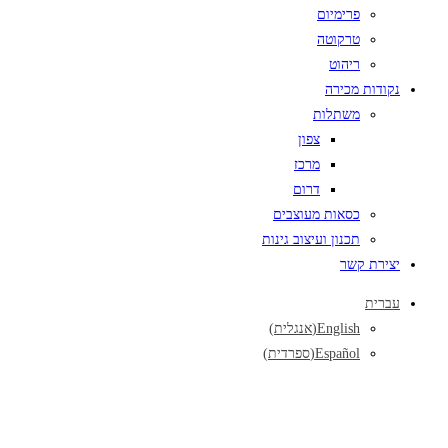
פרימיום
טרקוטה
ריהוט
נקודות מכירה
משתלות
צפון
מרכז
דרום
כסאות מעוצבים
תכנון ועיצוב גינות
יצירת קשר
עברית
English
(
אנגלית
)
Español
(
ספרדית
)