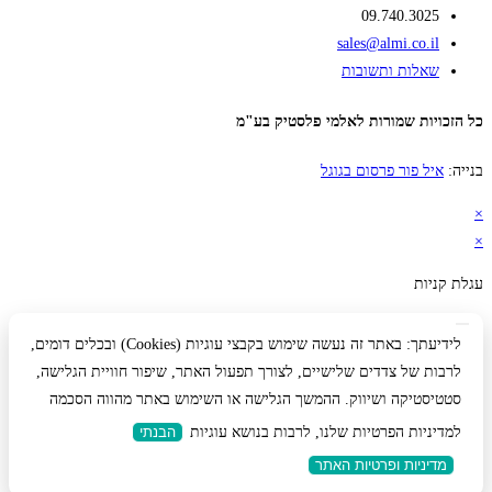
09.740.3025
sales@almi.co.il
שאלות ותשובות
כל הזכויות שמורות לאלמי פלסטיק בע"מ
בנייה:
איל פור פרסום בגוגל
×
×
עגלת קניות
לידיעתך: באתר זה נעשה שימוש בקבצי עוגיות (Cookies) ובכלים דומים,
לרבות של צדדים שלישיים, לצורך תפעול האתר, שיפור חוויית הגלישה,
סטטיסטיקה ושיווק. ההמשך הגלישה או השימוש באתר מהווה הסכמה
למדיניות הפרטיות שלנו, לרבות בנושא עוגיות
הבנתי
מדיניות ופרטיות האתר