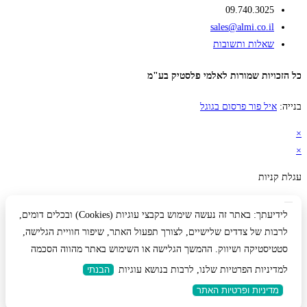
09.740.3025
sales@almi.co.il
שאלות ותשובות
כל הזכויות שמורות לאלמי פלסטיק בע"מ
בנייה:
איל פור פרסום בגוגל
×
×
עגלת קניות
לידיעתך: באתר זה נעשה שימוש בקבצי עוגיות (Cookies) ובכלים דומים,
לרבות של צדדים שלישיים, לצורך תפעול האתר, שיפור חוויית הגלישה,
סטטיסטיקה ושיווק. ההמשך הגלישה או השימוש באתר מהווה הסכמה
למדיניות הפרטיות שלנו, לרבות בנושא עוגיות
הבנתי
מדיניות ופרטיות האתר