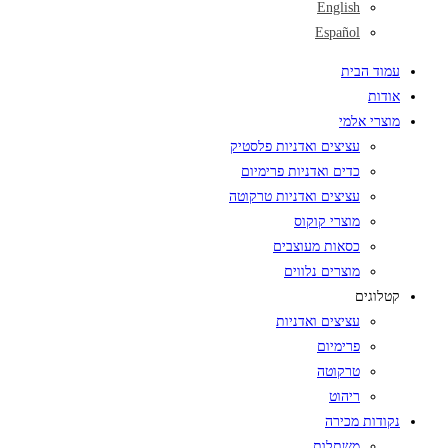
English
Español
עמוד הבית
אודות
מוצרי אלמי
עציצים ואדניות פלסטיק
כדים ואדניות פרימיום
עציצים ואדניות טרקוטה
מוצרי קוקוס
כסאות מעוצבים
מוצרים נלווים
קטלוגים
עציצים ואדניות
פרימיום
טרקוטה
ריהוט
נקודות מכירה
משתלות