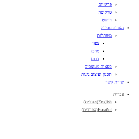
פרימיום
טרקוטה
ריהוט
נקודות מכירה
משתלות
צפון
מרכז
דרום
כסאות מעוצבים
תכנון ועיצוב גינות
יצירת קשר
עברית
English
(
אנגלית
)
Español
(
ספרדית
)