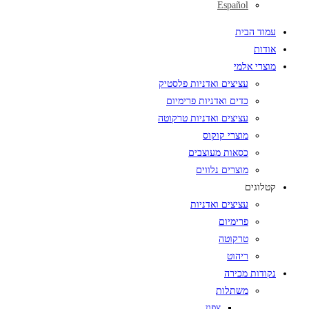
Español
עמוד הבית
אודות
מוצרי אלמי
עציצים ואדניות פלסטיק
כדים ואדניות פרימיום
עציצים ואדניות טרקוטה
מוצרי קוקוס
כסאות מעוצבים
מוצרים נלווים
קטלוגים
עציצים ואדניות
פרימיום
טרקוטה
ריהוט
נקודות מכירה
משתלות
צפון