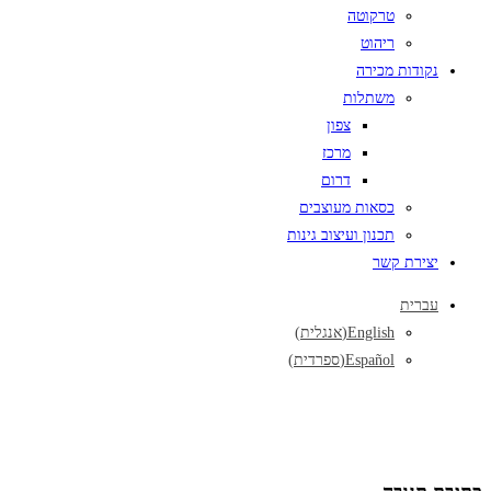
טרקוטה
ריהוט
נקודות מכירה
משתלות
צפון
מרכז
דרום
כסאות מעוצבים
תכנון ועיצוב גינות
יצירת קשר
עברית
English
(
אנגלית
)
Español
(
ספרדית
)