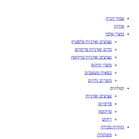
Skip
to
עמוד הבית
content
אודות
מוצרי אלמי
עציצים ואדניות פלסטיק
כדים ואדניות פרימיום
עציצים ואדניות טרקוטה
מוצרי קוקוס
כסאות מעוצבים
מוצרים נלווים
קטלוגים
עציצים ואדניות
פרימיום
טרקוטה
ריהוט
נקודות מכירה
משתלות